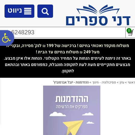
לתפריט
לתוכן
לתפריט
אתר
המרכזי
נגישות
ניווט
0
02-6248293
פ
משלוח מוקפד ואכותי בחינם ! ברכישה של 199
לנק' מסירה, ובקנייה
₪
מעל 249
משלוח בחינם עד הבית !
₪
סר
באתר זה ניתנת לעיתים הנחות על המחיר הקטלוגי. הנחות אלו אינן מבצע.
מבצעים מתקיימים מעת לעת לתקופה מוגבלת, כמפורסם באתר ובהתאם
לתקנון.
נג
ראשי
>
עיון
>
פסיכולוגיה - חינוך
>
ההזדמנות - יובל אברמוביץ'