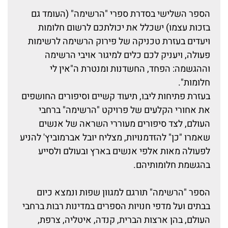
הספר השלישי בסדרת ספרי "הרשימה" (העומד גם
בזכות עצמו) ישכלל את יכולתכם לרשום חלומות
ויעדים בעזרת טכניקה של פירוק הרשימה לרשימות
פעולה, ויעניק לכם כלים למיגור אויבי הרשימה
וההגשמה: הפחד, החשדנות ומנטרת ה"אין לי
חלומות".
בעזרת פתיחות ליבו, תיעוד קשיים וסיפורים החושפים
את אחורי הקלעים של פרויקט "הרשימה" ברחבי
העולם, לצד סיפורים מעוררי השראה של אנשים
שאמרו "כן" להזדמנויות, מצליח יובל אברמוביץ' להניע
לפעולה מאות אלפי אנשים בארץ ובעולם ולסייע
בהגשמת חלומותיהם.
הספר "הרשימה" תורגם למגוון שפות ונמצא כיום
בבתים ועל מדפי חנויות הספרים במדינות רבות ברחבי
העולם, בהן ארצות הברית, קנדה, איטליה, צרפת,