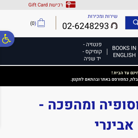
לתפריט
לתוכן
לתפריט
רכישת Gift Card
אתר
המרכזי
נגישות
שירות ומכירות
)
0
(
02-6248293
פ
פנטזיה -
BOOKS IN
קומיקס -
ENGLISH
סר
יד שניה
נם עד הבית !
נג
בלת, כמפורסם באתר ובהתאם לתקנון.
סופיה ומהפכה -
בינרי