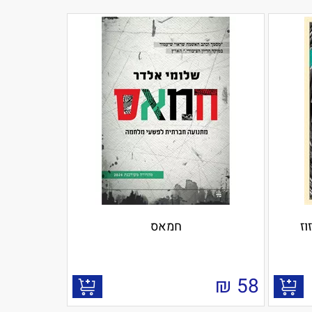
וז
חמאס
₪
58