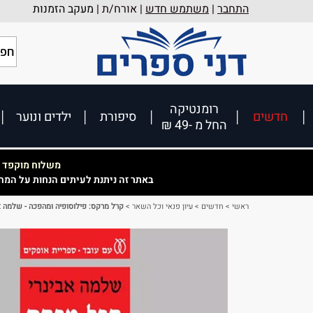
התחבר
|
משתמש חדש
| אורח/ת |
מעקב הזמנות
רומנטיקה
חדשים
סיפורת
ילדים ונוער
החל מ -49 ₪
משלוח מוקפד וא
באתר זה ניתנת לעיתים הנחות על המח
ראשי
>
חדשים
>
עיון פנאי וכל השאר
>
קרל מרקס: פילוסופיה ומהפכה - שלמה א