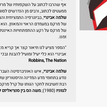
אף שהרבו לכתוב על השקפותיו של מרקס
ממעטים לכתוב, ורבים מן הנדרשים לסוג
שלמה אבינרי
, בביוגרפיה התמציתית והמ
של מרקס במעמדם הראוי והמאוזן. הוא 
של מרקס על רקע ההתפתחויות האינטלקט
זמנו.
"הספר מציע לנו תיאור קצר אך קריא מאו
אבינרי הוא כלי יעיל ומועיל להבנת נבכי
Robbins, The Nation
שלמה אבינרי,
איש האוניברסיטה העברית
נודע בתחומי מדע המדינה והיסטוריון ש
רבת־חשיבות לחקר הגותו של קרל מרקס.
לגווניו
(1980);
משה הס בין סוציאליזם ל