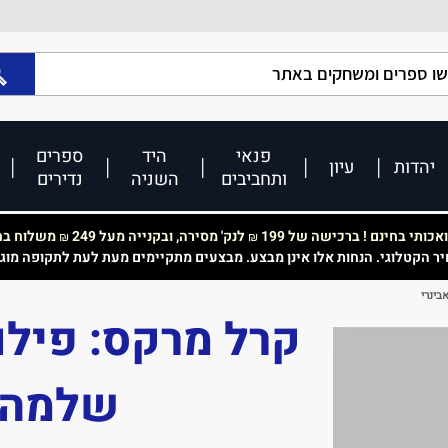
פנאי
היד
ספרים
יהדות
עיון
ותחביבים
השניה
נדירים
כותי בחינם ! ברכישה של 199
לנק' מסירה, ובקנייה מעל 249
משלוח בחי
₪
₪
יר הקטלוגי. הנחות אלו אינן מבצע. מבצעים מתקיימים מעת לעת לתקופה מוג
בינרי
קרל מרקס: פילו
שלמה א