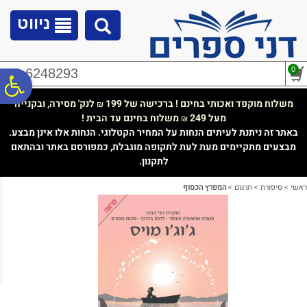
לתפריט
לתוכן
לתפריט
אתר
המרכזי
נגישות
ניווט
0
02-6248293
פ
משלוח מוקפד ואכותי בחינם ! ברכישה של 199
לנק' מסירה, ובקנייה
₪
מעל 249
משלוח בחינם עד הבית !
₪
סר
באתר זה ניתנת לעיתים הנחות על המחיר הקטלוגי. הנחות אלו אינן מבצע.
מבצעים מתקיימים מעת לעת לתקופה מוגבלת, כמפורסם באתר ובהתאם
לתקנון.
נג
ראשי
>
סיפורת
>
תרגום
>
המפרץ הכסוף