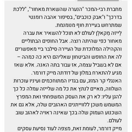
מחברת רבי-המכר "הנערה שהשארת מאחור", "ללכת
בדרכך" ו"אבק כוכבים", בסיפור אהבה רומנטי
שמתרחש בעיירת חוף מנומנמת.
לַייזה מֵקאלֶן לעולם לא תוכל להשאיר את עברה
מאחור כפי שהיתה רוצה. אבל החופים הבתוליים
והקהילה המלוכדת של העיירה סילבר ביי מאפשרים
לה את החופש והביטחון שאליהם היא כה כמהה –
אם לא בשביל עצמה, אז עבור בתה האנה. אלא שאז
מגיע להתארח במלון של דודתה מייק דורמר.
האנגלי קר המזג, עם בגדיו המתוחכמים ועיניו עוכרות
השלווה, מאיים לנתץ את כל מה שלייזה עמלה כל כך
להגן עליו: לא רק את העסק המשפחתי ואת המפרץ
המשמש משכן ללווייתנים האהובים שלה, אלא גם את
השכנוע העמוק שלה בכך שאינה ראויה לאהוב שוב
לעולם.
מייק דורמר, לעומת זאת, מצפה לעוד נסיעת עסקים