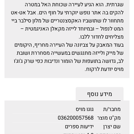
שגרתית. הוא הגיע לעיירה שכוחת האל במטרה
להקים בה אתר נופש יוקרתי על חוף הים. אבל אט-אט
מתחוור לו שתושביו האקסצנטריים של מלון סילבר ביי
המט לנפול – ובמיוחד לייזה מקאלן האניגמטית –
מצליחים לחדור ללבו.
בעוד המאבק על צביונה של העיירה מחריף, היקומים
של מייק ולייזה מתנגשים במעשייה מסחררת ושובת
לב, גדושה בתועפות של הומור ונדיבות כפי שרק ג'וג'ו
מויס יודעת לרקוח.
מידע נוסף
מחבר/ת
גוגו מויס
מק"ט מוצר
036200057568
שם יצרן
ידיעות ספרים