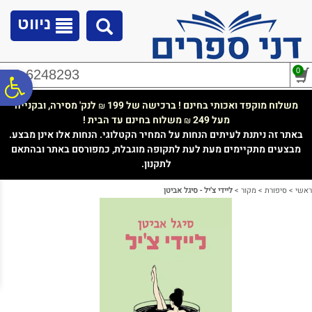
לתפריט
לתוכן
לתפריט
אתר
המרכזי
נגישות
ניווט
0
02-6248293
פ
משלוח מוקפד ואכותי בחינם ! ברכישה של 199
לנק' מסירה, ובקנייה
₪
מעל 249
משלוח בחינם עד הבית !
₪
סר
באתר זה ניתנת לעיתים הנחות על המחיר הקטלוגי. הנחות אלו אינן מבצע.
מבצעים מתקיימים מעת לעת לתקופה מוגבלת, כמפורסם באתר ובהתאם
לתקנון.
נג
ראשי
>
סיפורת
>
מקור
>
ליידי צ'יל - סיגל אביטן