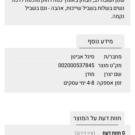
שנון ושובה לב, הבוחן באומץ כמה רחוק מוכנות ללכת
נשים בשלות בשביל שייכות, אהבה - וגם בשביל
נקמה.
מידע נוסף
מחבר/ת
סיגל אביטן
מק"ט מוצר
002000537845
שם יצרן
מודן
זמן אספקה
4-8 ימי עסקים
חוות דעת על המוצר
0
חוות דעת
(אין דירוג)