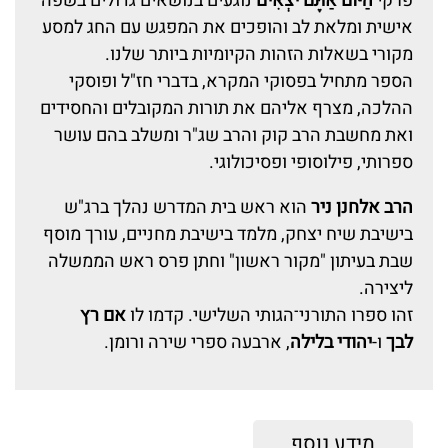
פרקי
הַיּוֹם אַתֶּם יֹצְאִים
נוגעים בנושאים גדולים בשפה
אישית ומלאת לב והופכים את המפגש עם החג למסע
מקורי בשאלות הזהות הקיומיות ביותר שלנו.
הספר מתחיל בפסוקי המקרא, בדברי חז"ל ופוסקי
ההלכה, מצרף אליהם את תורות המקובלים והחסידים
ואת מחשבת הרב קוק והרב שג"ר ומשלב בהם עושר
ספרותי, פילוסופי ופסיכולוגי.
הרב אלחנן ניר
הוא ראש בית המדרש נהלך ברג"ש
בישיבת שיח יצחק, מלמד בישיבת מחניים, עורך מוסף
שבת בעיתון "מקור ראשון" וחתן פרס ראש הממשלה
ליצירה.
זהו ספרו התורני־הגותי השלישי. קדמו לו
אם רץ
לבך
ו-
יהודי בלילה
, ארבעה ספרי שירה ורומן.
מידע נוסף