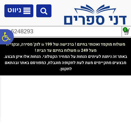
לתפריט
לתוכן
לתפריט
אתר
המרכזי
נגישות
ניווט
0
02-6248293
פ
משלוח מוקפד ואכותי בחינם ! ברכישה של 199
לנק' מסירה, ובקנייה
₪
מעל 249
משלוח בחינם עד הבית !
₪
סר
באתר זה ניתנת לעיתים הנחות על המחיר הקטלוגי. הנחות אלו אינן מבצע.
מבצעים מתקיימים מעת לעת לתקופה מוגבלת, כמפורסם באתר ובהתאם
לתקנון.
נג