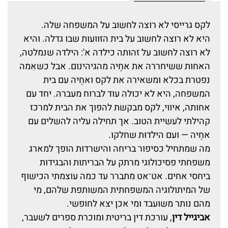
לקס גרייסי לא רוצה לחשוב על המשפחה שלה.
היא לא רוצה לחשוב על בית הזוועות שבו גדלה. והיא
לא רוצה לחשוב על זהותה כילדה א': הילדה שנמלטה,
האחות ששיחררה את אחֶיה מהגיהינום. אבל כשאִמה
נפטרת בכלא ומשאירה את לקס ואחֶיה עם בית
המשפחה, היא לא יכולה עוד לברוח מעברהּ. יחד עם
אחותה, איווי, לקס מבקשת להפוך את הבית למרכז
קהילתי לעשיית הטוב. אך תחילה עליה להשלים עם
אחֶיה — ועם הילדוּת שחלקו.
מה שמתחיל כסיפור בריחה והישרדות הופך למארג
משפחתי פסיכולוגי מרתק על הבריתות והבגידות
ביחסי אחים. אט־אט מתברר עד כמה עוצמתי הכישוף
של המיתולוגיה המשפחתית המשותפת שלהם, מי
מהם נותר משועבד ומי אכן יצא לחופשי.
אביגייל דין
, עורכת דין בריטית ומוכרת ספרים לשעבר,