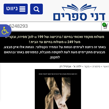
לתפריט
לתוכן
לתפריט
אתר
המרכזי
נגישות
ניווט
0
02-6248293
פ
משלוח מוקפד ואכותי בחינם ! ברכישה של 199
לנק' מסירה, ובקנייה
₪
מעל 249
משלוח בחינם עד הבית !
₪
סר
באתר זה ניתנת לעיתים הנחות על המחיר הקטלוגי. הנחות אלו אינן מבצע.
מבצעים מתקיימים מעת לעת לתקופה מוגבלת, כמפורסם באתר ובהתאם
לתקנון.
נג
ראשי
>
סיפורת
>
מקור
>
ילדה א' - אביגייל דין