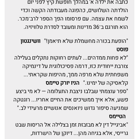
כתבה את ילדה א' במהלך חופשת קיץ לפני יום
הולדתה השלושים, כהפוגה מעבודתה הקשה וכדי
לשמח את עצמה. עם פרסומו הפך הספר לרב־מכר.
הוא תורגם ב־36 מדינות ומעובד לסדרת טלוויזיה.
"הופעת בכורה מחשמלת שלא תיאמן!"
וושינגטון
פוסט
"לא פחות ממדהים... לעתים רחוקות נתקלים בעלילה
צורבת ייחודית כזו, דרמה פסיכולוגית על דינמיקה
משפחתית שלא מרפה ממך, מהיפות שקראתי...
קלאסיקה של ימינו."
הניו יורק טיימס
"ספר עוצמתי שבלבו ניצבת התעלומה — לא מי ביצע
פשע, אלא איך ממשיכים את החיים אחריו... רוגטקה
שמניעה סיפור גדוש ניואנסים אנושיים מרעידי לב."
הטיימס
"אביגייל דין לא מבזבזת זמן בצלילה אל הריסות שבט
גרייסי, אלא בגיחה מהן... דיוקן של הישרדות,