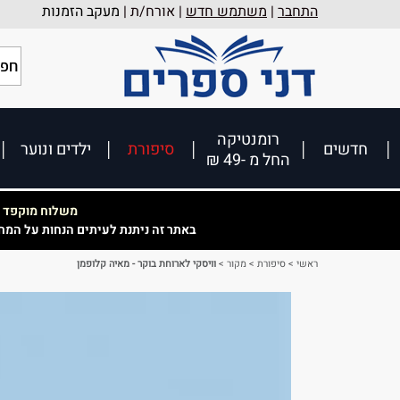
התחבר
|
משתמש חדש
| אורח/ת |
מעקב הזמנות
רומנטיקה
חדשים
סיפורת
ילדים ונוער
החל מ -49 ₪
משלוח מוקפד וא
באתר זה ניתנת לעיתים הנחות על המח
ראשי
>
סיפורת
>
מקור
>
וויסקי לארוחת בוקר - מאיה קלופמן