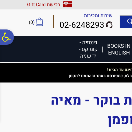
לתפריט
לתוכן
לתפריט
רכישת Gift Card
אתר
המרכזי
נגישות
שירות ומכירות
)
0
(
02-6248293
פ
פנטזיה -
BOOKS IN
קומיקס -
ENGLISH
סר
יד שניה
נם עד הבית !
נג
בלת, כמפורסם באתר ובהתאם לתקנון.
ת בוקר - מאיה
פמן