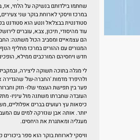
שחתמו בילדותם בנשיקה על הלחי, אז, 
במרכז וויסקי לארוחת בוקר שני צעירים, נט
סטודנטית בבצלאל ונטע הוא סטודנט ב
עוד מהיסודי, תיכון, צבא, עוברים לירוש
הם עצמאיים ומסביב הכול משתנה: החברי
המגורים עם ההורים במרכז מחליף הנוף 
חדש ויחסיהם המורכבים ממילא, הופכים מ
לי מגלה בתוכה תשוקה ליצירה, ובמקבי
ולהיפרד מדמות 'החברה-של' שהגדירה או
פער בין תפישת העצמי שלו- חזק וחברותי
העובדה שחברתו משתנה מול עיניו- מת
כיסאות עץ רעועים בברים אפלוליים, מ
יותר. אותה אבן שנזרקה למים עם המעב
מעגליה ומאתגרת את היחסים.
וויסקי לארוחת בוקר הוא ספר ביכורים