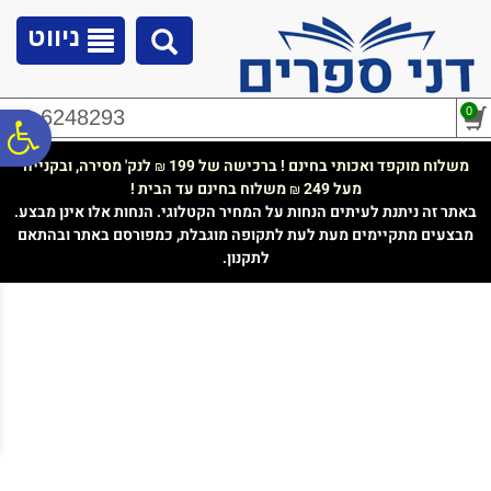
לתפריט
לתוכן
לתפריט
אתר
המרכזי
נגישות
ניווט
0
02-6248293
פ
משלוח מוקפד ואכותי בחינם ! ברכישה של 199
לנק' מסירה, ובקנייה
₪
מעל 249
משלוח בחינם עד הבית !
₪
סר
באתר זה ניתנת לעיתים הנחות על המחיר הקטלוגי. הנחות אלו אינן מבצע.
מבצעים מתקיימים מעת לעת לתקופה מוגבלת, כמפורסם באתר ובהתאם
לתקנון.
נג