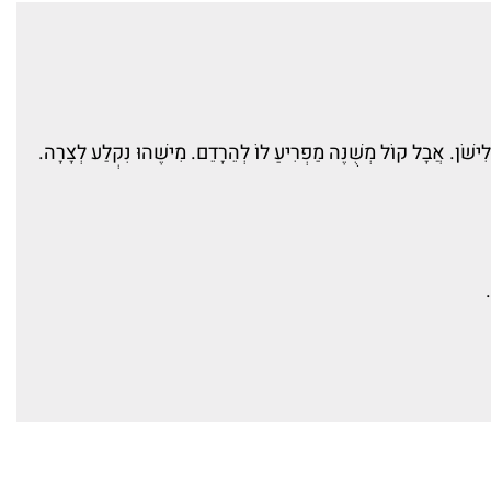
לִישֹׁן. אֲבָל קוֹל מְשֻׁנֶּה מַפְרִיעַ לוֹ לְהֵרָדֵם. מִישֶׁהוּ נִקְלַע לְצָרָה.