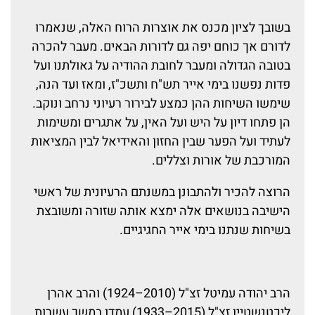
בשובך לציון מכנס את אוצרות הרוח האלה, שנאמרו
לדורם אך כוחם יפה גם לדורות הבאים. מעבר להכרה
בטובה הגדולה ומעבר לחובת ההודיה על גאולתנו ועל
פדות נפשנו בימי אייר תש"ח ותשכ"ז, ומאז ועד הנה,
שימשו השיחות ההן כמצע לבירור רעיוני נרחב ונוקב.
הן פתחו דיון על היש ועל האין, על אתגרים ומשימות
לעתיד ועל הפער שבין החזון והאידיאל לבין המציאות
המורכבת של אורות וצללים.
הרוצה להכיר ולהתבונן במשנתם הרעיונית של ראשי
הישיבה בנושאים אלה ימצא אותה שזורה ומשובצת
בשיחות שנתנו בימי אייר החגיגיים.
הרב יהודה עמיטל זצ"ל (2010–1924) והרב אהרן
ליכטנשטיין זצ"ל (2015–1933) עמדו במשך עשרות