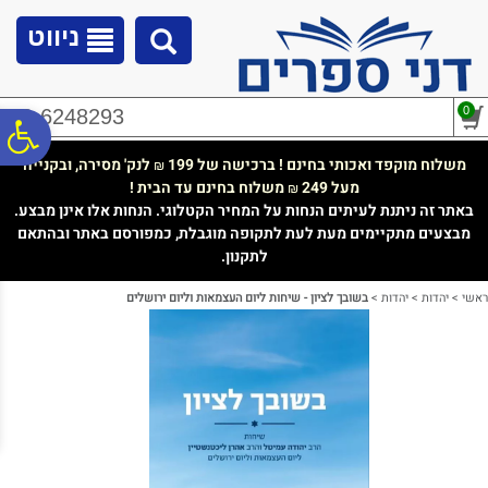
לתפריט
לתוכן
לתפריט
אתר
המרכזי
נגישות
ניווט
0
02-6248293
פ
משלוח מוקפד ואכותי בחינם ! ברכישה של 199
לנק' מסירה, ובקנייה
₪
מעל 249
משלוח בחינם עד הבית !
₪
סר
באתר זה ניתנת לעיתים הנחות על המחיר הקטלוגי. הנחות אלו אינן מבצע.
מבצעים מתקיימים מעת לעת לתקופה מוגבלת, כמפורסם באתר ובהתאם
לתקנון.
נג
ראשי
>
יהדות
>
יהדות
>
בשובך לציון - שיחות ליום העצמאות וליום ירושלים