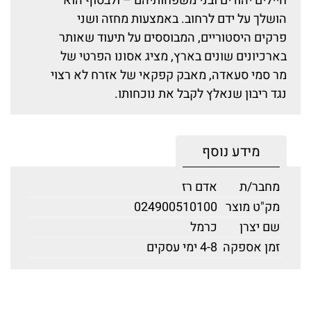
חיילים יהודים ובני משפחותיהם – ולבסוף הוא
הושלך על ידם לרחוב. באמצעות מחזה ושני
פרקים היסטוריים, המבוססים על תיעוד שאותר
בארכיונים שונים בארץ, מציג אסונו הפרטי של
מר סמי סעאדה, מאבק קפקאי של אזרח לא רצוי
נגד ריבון שנאלץ לקבל את נוכחותו.
מידע נוסף
מחבר/ת
אדם רז
מק"ט מוצר
024900510100
שם יצרן
כרמל
זמן אספקה
4-8 ימי עסקים