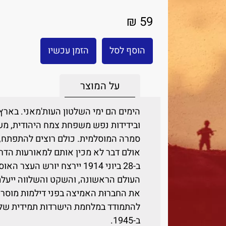
59 ₪
הוסף לסל
הזמן עכשיו
על המוצר
הימים הם ימי השלטון העות'מאני. בארץ
ובידידות נפש משפחת צמח היהודית, מ
סמרה המוסלמית. כולם רוצים להתפתח,
אולם דבר לא מכין אותם למאורעות הד
ב-28 ביוני 1914 יירצח יורש 
העולם הראשונה, והשקט והשלווה ייעלמו
את החברוּת האמיצה בפני דילמות מוסרי
להתמודד במלחמת הישרדות תמידית של
ב-1945.