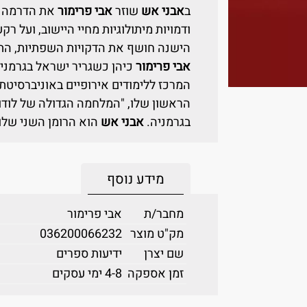
ב
אבני אש
שוזר
אבי פרימור
את הדרמה הב
ודמויות מיתולוגיות מחיי היישוב, ועל
הישנה חושף את הדקויות השפתיות, הת
אבי פרימור
כיהן כשגריר ישראל בגרמני
המרכז ללימודים אירופיים באוניברסיטת ת
הראשון שלו, "המלחמה הגדולה של לודוו
בגרמניה.
אבני אש
הוא הרומן השני שלו.
מידע נוסף
מחבר/ת
אבי פרימור
מק"ט מוצר
036200066232
שם יצרן
ידיעות ספרים
זמן אספקה
4-8 ימי עסקים