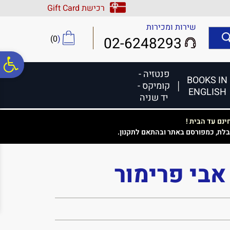
לתפריט
לתוכן
לתפריט
רכישת Gift Card
אתר
המרכזי
נגישות
שירות ומכירות
)
0
(
02-6248293
פ
פנטזיה -
BOOKS IN
קומיקס -
ENGLISH
סר
יד שניה
נם עד הבית !
נג
בלת, כמפורסם באתר ובהתאם לתקנון.
אבי פרימור