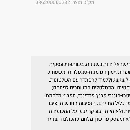
מק"ט מוצר: 036200066232
 ישראל חיות בשכנות, בשותפות עסקית
שפחת זימון הגרמנית-טמפלרית ומשפחת
 לשגשג וללמוד להסתדר עם השלטונות.
רמטיים והמטלטלים המשחרים לפתחם;
העצר האוסטרו-הונגרי פרנץ פרדיננד, תפרוץ מלחמת
 כליל מחייהם. הנסיבות החדשות יציבו
ות ולאומיות, ובעיקר יכפו על המשפחות
א תיפסק עד שוך מלחמת העולם השנייה