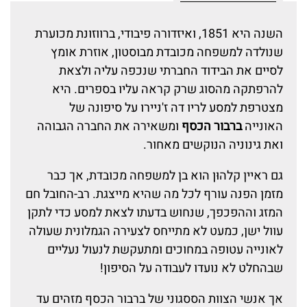
השנה היא 1851, ואיזדורה פיבודי, ברווזונת מכוערת
שנולדה למשפחה מכובדת מבוסטון, אוזרת אומץ
לסיים את הבידוד החברתי שנכפה עליה ולצאת
להרפתקה מהסוג שרק קראה עליו בספרים. היא
מצטרפת למסע לריו דה ז'ניירו על סיפונה של
האונייה
ברבור הכסף
ומשאירה את החברה הגבוהה
ואת גינוניה הנוקשים מאחור.
גם ראיין קלהוּן הוא בן למשפחה מכובדת, אך כבר
מזמן הפנה עורף לכל מה שהיא מייצגת. רב-החובל חם
המזג וההפכפך, שנחוש בדעתו לצאת למסע כדי לתקן
עוול ישן, כמעט לא מתייחס לצעירה הגמלונית שעולה
לאונייה עטופה במחוכים ומתעקשת לנעול נעליים
שבהחלט לא נועדו לעבודה על הסיפון!
אך אנשי הצוות הססגוני של ברבור הכסף מזהים עד