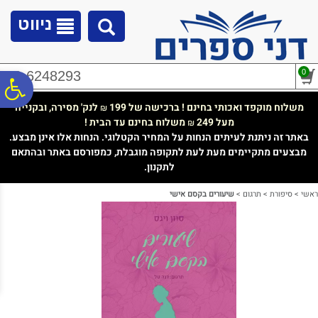
לתפריט
לתוכן
לתפריט
אתר
המרכזי
נגישות
ניווט
0
02-6248293
פ
משלוח מוקפד ואכותי בחינם ! ברכישה של 199
לנק' מסירה, ובקנייה
₪
מעל 249
משלוח בחינם עד הבית !
₪
סר
באתר זה ניתנת לעיתים הנחות על המחיר הקטלוגי. הנחות אלו אינן מבצע.
מבצעים מתקיימים מעת לעת לתקופה מוגבלת, כמפורסם באתר ובהתאם
לתקנון.
נג
ראשי
>
סיפורת
>
תרגום
>
שיעורים בקסם אישי