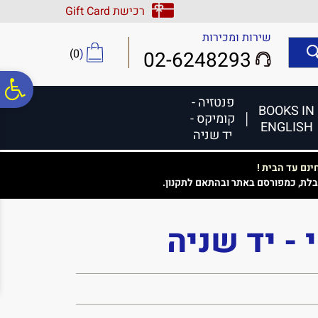
לתפריט
לתוכן
לתפריט
רכישת Gift Card
אתר
המרכזי
נגישות
שירות ומכירות
)
0
(
02-6248293
פ
פנטזיה -
BOOKS IN
קומיקס -
ENGLISH
סר
יד שניה
נם עד הבית !
נג
בלת, כמפורסם באתר ובהתאם לתקנון.
 - יד שניה