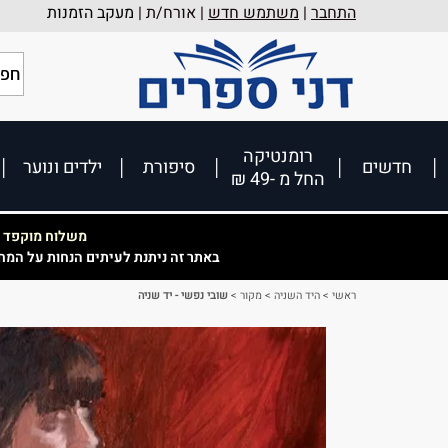
התחבר
|
משתמש חדש
| אורח/ת |
מעקב הזמנות
רומנטיקה
חדשים
סיפורת
ילדים ונוער
החל מ -49 ₪
משלוח מוקפד וא
באתר זה ניתנת לעיתים הנחות על המח
ראשי
>
היד השניה
>
מקור
>
שובי נפשי - יד שניה