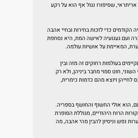
ריתראי, שסיפורו נגול אף הוא על רקע
ה הקודמים כדי לזכות בחירות ובחיי אהבה
ברה ועם געגועיה לאישה המת, היא נסחפת
ת, המאיימת על אושיות עולמה.
יימים בעולמות רחוקים זה מזה ובין
השוני, חוט סמוי מחבר ביניהן, ולא רק
נס לחייהן ויוצא מהם כדמות כימרית,
־13 של יהודית רותם, הוא אולי החשוף והחושף בספריה.
רות הרוח היהודיים, מגוללת הסופרת
ות נפש וניסיון להבין מהי אהבה, מה