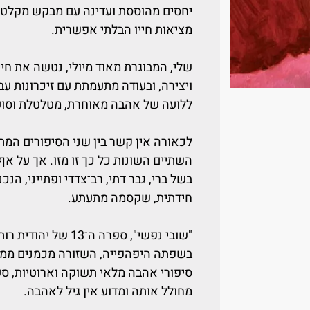
יחסים מהוססת ועדינה עם מבקש מקלט א
מציאות חייו הבלתי אפשרית.
שלי, המבוגרת מאוד מיולי, נטשה את חיי
ויצירה, ובעודה מתעמתת עם זיכרונות ע
ללועה של אהבה מאוחרת, מטלטלת וסוער
לכאורה אין קשר בין שני הסיפורים המתק
השתיים השונות כל כך זו מזו. אך על אף 
בשל ברי, גבר דתי, רב־צדדי ופתייני, הנכ
חידתית, שקסמה מתעתע.
"שובי נפשי", ספרה ה
בשפתה היפהפייה, השזורה מכמנים ממקו
סיפורי אהבה מלאי תשוקה וארוטיות, סער
מחולל אותה ומדוע אין גיל לאהבה.