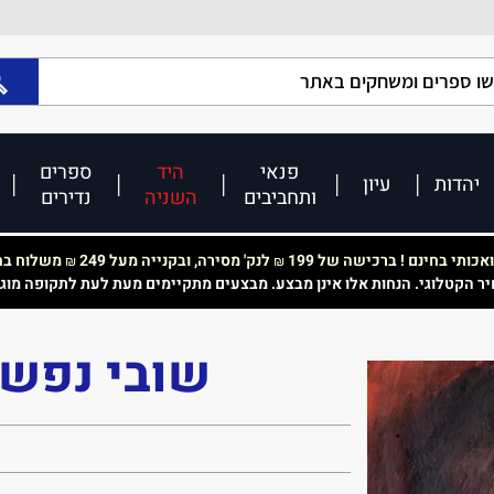
פנאי
היד
ספרים
יהדות
עיון
ותחביבים
השניה
נדירים
כותי בחינם ! ברכישה של 199
לנק' מסירה, ובקנייה מעל 249
משלוח בחי
₪
₪
יר הקטלוגי. הנחות אלו אינן מבצע. מבצעים מתקיימים מעת לעת לתקופה מוג
שובי נפשי