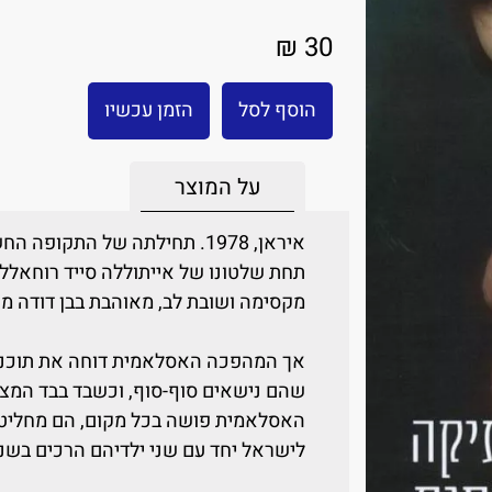
30 ₪
הוסף לסל
הזמן עכשיו
על המוצר
איראן, 1978. תחילתה של התק
תחת שלטונו של אייתוללה סייד רוחאללה מו
מקסימה ושובת לב, מאוהבת בבן דודה מוֹר
אך המהפכה האסלאמית דוחה את תוכניות
שהם נישאים סוף-סוף, וכשבד בבד המצב 
האסלאמית פושה בכל מקום, הם מחליטי
לישראל יחד עם שני ילדיהם הרכים בשני