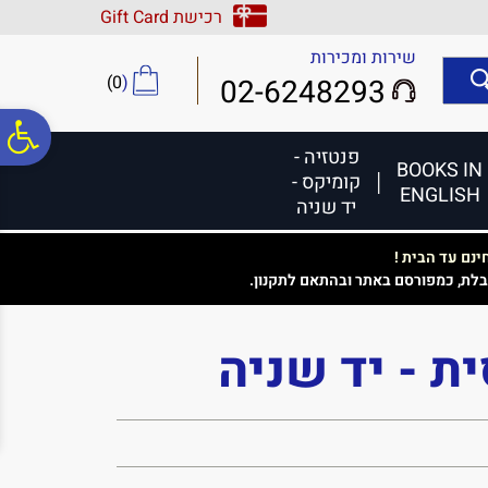
לתפריט
לתוכן
לתפריט
רכישת Gift Card
אתר
המרכזי
נגישות
שירות ומכירות
)
0
(
02-6248293
פ
פנטזיה -
BOOKS IN
קומיקס -
ENGLISH
סר
יד שניה
נם עד הבית !
נג
בלת, כמפורסם באתר ובהתאם לתקנון.
ת - יד שניה