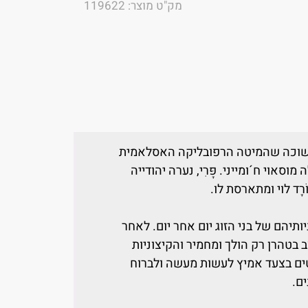
מק"ט מוצר: 119622
ופה החשוכה שהמיטה הרפובליקה האסלאמית
סאוי ח´ומייני. פָּרִי, נערה יהודייה
ָד לוי ומתארסת לו.
יהם של בני הזוג יום אחר יום. לאחר
בטהרן רק הולך ומחמיר והקיצוניות
ם בצעד אמיץ לעשות מעשה ולברוח
ם.