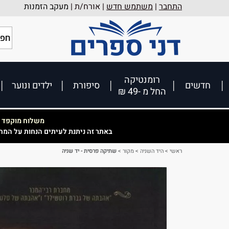
התחבר
|
משתמש חדש
| אורח/ת |
מעקב הזמנות
רומנטיקה
חדשים
סיפורת
ילדים ונוער
החל מ -49 ₪
משלוח מוקפד וא
באתר זה ניתנת לעיתים הנחות על המח
ראשי
>
היד השניה
>
מקור
>
שתיקה פרסית - יד שניה