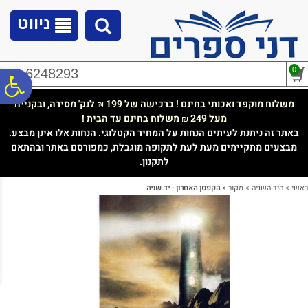
לתפריט
לתוכן
לתפריט
אתר
המרכזי
נגישות
ניווט
0
02-6248293
פ
משלוח מוקפד ואכותי בחינם ! ברכישה של 199
לנק' מסירה, ובקנייה
₪
מעל 249
משלוח בחינם עד הבית !
₪
סר
באתר זה ניתנת לעיתים הנחות על המחיר הקטלוגי. הנחות אלו אינן מבצע.
מבצעים מתקיימים מעת לעת לתקופה מוגבלת, כמפורסם באתר ובהתאם
לתקנון.
נג
ראשי
>
היד השניה
>
מקור
>
הקפטן האחרון - יד שניה