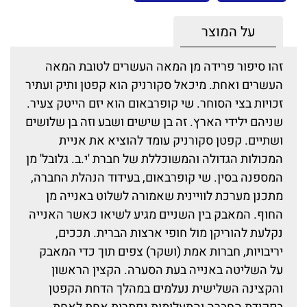
על המוצר
זהו סיפור פרידה מן המאה העשרים לטובת המאה
העשרים ואחת. מיכאל סקורניק הוא קפטן ותיק ועתיר
זכויות בצי הסוחר. שי קופרבאום הוא יזם הייטק צעיר.
שניהם ילידי הארץ. זה בן שישים ושבע וזה בן שלושים
ושתיים. קפטן סקורניק עומד להוציא את אניית
המכולות הגדולה והמשוכללת של חברת 'י.ב. גלובל' מן
המספנה בסין. שי קופרבאום, בעידוד הנהלת החברה,
מתכנן מערכת לוויינית שאמורה לשלוט באנייה מן
החוף. המאבק בין השניים מגיע לשיאו כאשר האנייה
נקלעת להוריקן מול חופי ארצות הברית. תככים,
יריבויות, חברות אמת (ושקר) צפים תוך כדי המאבק
על השליטה באנייה בעת הסערה. הקצין הראשון
והקצינה השלישית נעלמים במהלך הדחת הקפטן