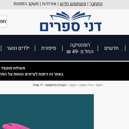
התחבר
|
משתמש חדש
| אורח/ת |
מעקב הזמנות
רומנטיקה
חדשים
סיפורת
ילדים ונוער
החל מ -49 ₪
משלוח מוקפד וא
באתר זה ניתנת לעיתים הנחות על המח
ראשי
>
היד השניה
>
מקור
>
הגברת הראשונה - יד שניה