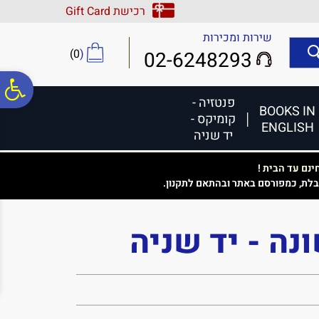
לתפריט
לתוכן
לתפריט
רכישת Gift Card
אתר
המרכזי
נגישות
שירות ומכירות
)
0
(
02-6248293
פ
פנטזיה -
BOOKS IN
קומיקס -
ENGLISH
סר
יד שניה
נם עד הבית !
נג
בלת, כמפורסם באתר ובהתאם לתקנון.
נה - יד שניה