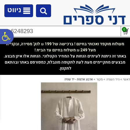
לתפריט
לתוכן
לתפריט
אתר
המרכזי
נגישות
ניווט
0
02-6248293
פ
משלוח מוקפד ואכותי בחינם ! ברכישה של 199
לנק' מסירה, ובקנייה
₪
מעל 249
משלוח בחינם עד הבית !
₪
סר
באתר זה ניתנת לעיתים הנחות על המחיר הקטלוגי. הנחות אלו אינן מבצע.
מבצעים מתקיימים מעת לעת לתקופה מוגבלת, כמפורסם באתר ובהתאם
לתקנון.
נג
ראשי
>
היד השניה
>
מקור
>
ארבע ארצות - יד שניה