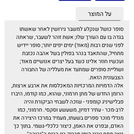
על המוצר
סופר כושל שנקלע למשבר גירושין לאחר שאשתו
בגדה בו עם העורך שלו; אשת זוהר לשעבר, שראתה
לפני שנים רבות (מאוד) ימים יפים יותר; סופר יידיש
מתחיל, שהתאבד בנהר בפולין בשל אהבה נכזבת
ועכשיו חוזר אלינו כשד בעל יצרים אנושיים מאוד;
ושוליית סופרים שמתעד את מעלליה של החבורה
הצבעונית הזאת.
אלה הדמויות המרכזיות המאכלסות את ארבע ארצות,
הרומן החדש של מתן חרמוני, שהוא, כמו קודמו, היברו
פבלישיניג קומפני - שזכה לשבחי הביקורת והיה
לרב-מכר - עתיר דמיון, משעשע וסקסי. חרמוני, כמו
מנדלי מוכר ספרים בשעתו, מעמיד במרכז היצירה את
האדם, ובפרט את האמן, כיצור כלכלי-גשמי. בתוך כך