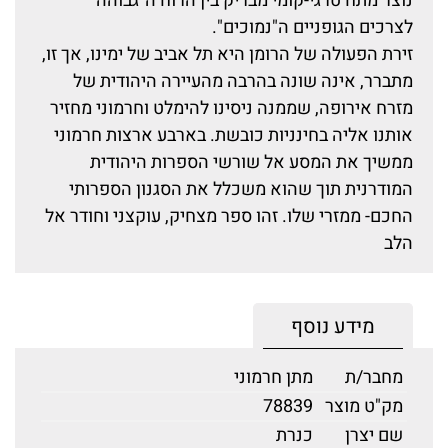
נוצר מתח טרגי-קומי מבריק בין הרוח ה"גבוהה"
לצרכים הגופניים ה"נמוכים".
זירת הפעולה של הרומן היא תל אביב של ימינו, אך זו,
מתברר, אינה שונה בהרבה מהעיירה היהודית של
מזרח אירופה, שממנה ניסינו להימלט וחרמוני מחזיר
אותנו אליה בחינניות כובשת. בארבע ארצות חרמוני
ממשיך את המסע אל שורשי הספרות היהודית
המודרנית תוך שהוא משכלל את הסגנון הספרותי
החכם- ממזרי שלו. זהו ספר מצחיק, עוקצני וחודר אל
הלב
מידע נוסף
מחבר/ת
מתן חרמוני
מק"ט מוצר
78839
שם יצרן
כנרת