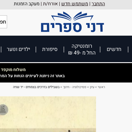
התחבר
|
משתמש חדש
| אורח/ת |
מעקב הזמנות
רומנטיקה
חדשים
סיפורת
ילדים ונוער
החל מ -49 ₪
משלוח מוקפד וא
באתר זה ניתנת לעיתים הנחות על המח
ראשי
>
עיון
>
פסיכולוגיה - חינוך
>
בשבילים בדרכים בצמתים - יד שניה