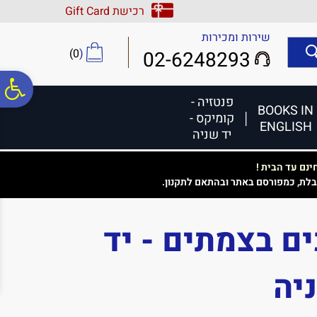
לתפריט
לתוכן
לתפריט
רכישת Gift Card
אתר
המרכזי
נגישות
שירות ומכירות
)
0
(
02-6248293
פ
פנטזיה -
BOOKS IN
קומיקס -
ENGLISH
סר
יד שניה
נם עד הבית !
נג
בלת, כמפורסם באתר ובהתאם לתקנון.
ם בצמתים - יד
יה