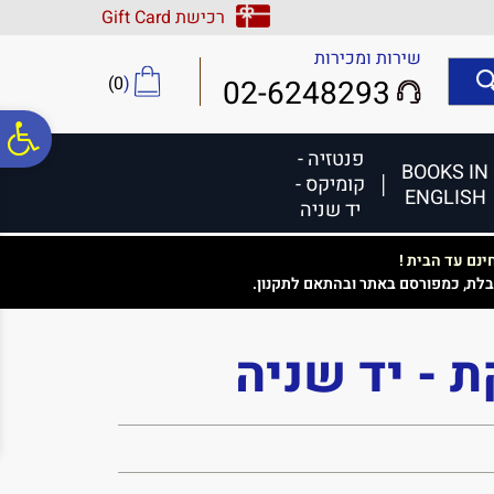
לתפריט
לתוכן
לתפריט
רכישת Gift Card
אתר
המרכזי
נגישות
שירות ומכירות
)
0
(
02-6248293
פ
פנטזיה -
BOOKS IN
קומיקס -
ENGLISH
סר
יד שניה
נם עד הבית !
נג
בלת, כמפורסם באתר ובהתאם לתקנון.
ת - יד שניה