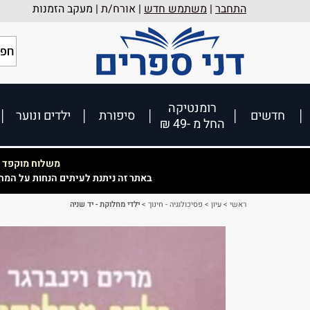
התחבר
|
משתמש חדש
| אורח/ת |
מעקב הזמנות
רומנטיקה
חדשים
סיפורת
ילדים ונוער
החל מ -49 ₪
משלוח מוקפד וא
באתר זה ניתנת לעיתים הנחות על המח
ראשי
>
עיון
>
פסיכולוגיה - חינוך
>
ילדי מחלוקת - יד שניה