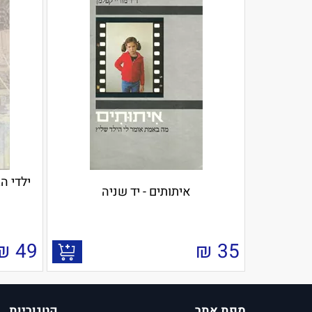
ילדי ה
איתותים - יד שניה
₪
49
₪
35
מפת אתר
קטגוריות