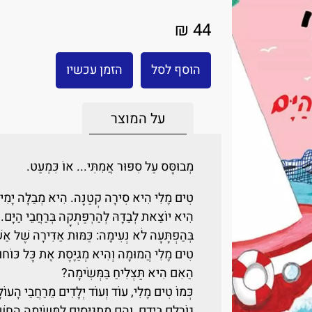
44 ₪
הוסף לסל
הזמן עכשיו
על המוצר
מְבוּסָּס עַל סִפּוּר אֲמִתִּי... אוֹ כִּמְעַט.
טִים מֶלִי הִיא סִירָה קְטַנָּה. הִיא מְבַלָּה יָמִים
הִיא יוֹצֵאת לְבַדָּהּ לְהַרְפַּתְקָה בְּרַחֲבֵי הַיָּם.
בְּהַפְתָּעָה לֹא נְעִימָה: כַּמּוּת אַדִּירָה שֶׁל אַשׁ
טִים מֶלִי הֲמוּמָה וְהִיא מְגַיֶּסֶת אֶת כָּל כּוֹחוֹת
הַאִם הִיא תַּצְלִיחַ בַּמְּשִׂימָה?
כְּמוֹ טִים מֶלִי, עוֹד וְעוֹד יְלָדִים מֵרַחֲבֵי הָעוֹ
גּוֹרָלָם בְּיָדָם, וְהֵם מתְגַּיְּסִים לַמְּשִׂימָה הַחֲ