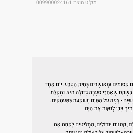
מק"ט מוצר: 009900024161
 קְסוּמִים וּמְאוּשָּׁרִים בְּחֵיק הַטֶּבַע. יוֹם אֶחָד
 בַּשֶּׁקֶט שֶׁאַחֲרֵי סְעָרָה גְּדוֹלָה הִיא נִתְקֶלֶת
ְפָּה - צָפָה עַל הַמַּיִם וְשׁוֹקַעַת בַּמַּעֲמַקִּים.
ֶיהָ כְּדֵי לְנַקּוֹת אֶת הַיָּם.
לָם, קְטַנִּים וּגְדוֹלִים, מַחְלִיטִים לָקַחַת אֶת
שׁוּבָה - לִשְׁמוֹר עַל הָעוֹלָם נָקִי וְיָפֶה.