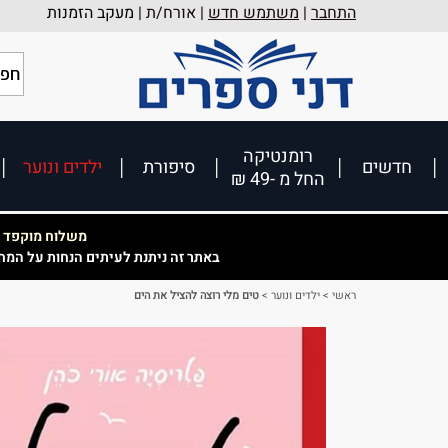
התחבר
|
משתמש חדש
| אורח/ת |
מעקב הזמנות
רומנטיקה
חדשים
סיפורת
ילדים ונוער
החל מ -49 ₪
משלוח מוקפד וא
באתר זה ניתנת לעיתים הנחות על המח
ראשי
>
ילדים ונוער
>
טים מלי רוצה להציל את הים