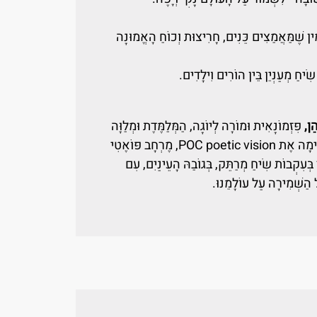
ן שֶׁמַּאֲמַצִּים כֵּנִים, חָרִיצוּת וְכוֹחַ הָאֱמוּנָה
ִיחַ מְעַנְיֵן בֵּין הוֹרִים וִילָדִים.
ֵן,
פִּזְמוֹנָאִית וּמוֹרָה לְיוֹגָה, הַמְּלַמֶּדֶת וּמְלַוָּה
יְלָדִים וּמְבוּגָּרִים זֶה עֶשְׂרִים שָׁנָה. הִיא הֵקִימָה אֶת POC poetic vision, מֶרְחָב פּוֹאֶטִי
ְעִקְבוֹת שִׂיחַ מְרַתֵּק, בְּגוֹבַהּ הָעֵינַיִם, עִם
 הַשְּׁמִירָה עַל עוֹלָמֵנוּ.