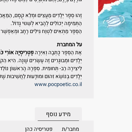
זֶהוּ סֵפֶר יְלָדִים מַעֲצִים וּמְלֵא קֶסֶם, הַמַּאֲמִי
הַתְּמִימָה יְכוֹלִים לְהָבִיא לְשִׁנּוּי גָּדוֹל.
הַסֵּפֶר מַתְאִים לִטְוַח גִּילִים רָחָב וּמְאַפְשֵׁר שׂ
על המחברת
אֶת הַסֵּפֶר כָּתְבָה וְאִיְּרָה
פַּטְרִיסְיָה אוֹרִי כֹּה
לִיצִירָה רַב- תְּחוּמִית. סִפְרָהּ הָרִאשׁוֹן נוֹלַד בּ
יְלָדִים בְּנוֹשֵׂא זִהוּם וּמוּדָעוּת לַחֲשִׁיבוּת שֶׁל
www.pocpoetic.co.il
מידע נוסף
מחבר/ת
פטריסיה כהן