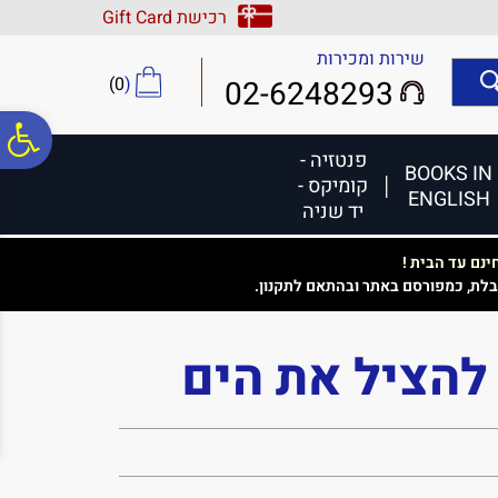
לתפריט
לתוכן
לתפריט
רכישת Gift Card
אתר
המרכזי
נגישות
שירות ומכירות
)
0
(
02-6248293
פ
פנטזיה -
BOOKS IN
קומיקס -
ENGLISH
סר
יד שניה
נם עד הבית !
נג
בלת, כמפורסם באתר ובהתאם לתקנון.
 להציל את הים