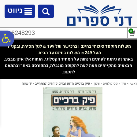
לתפריט
לתוכן
לתפריט
אתר
המרכזי
נגישות
ניווט
0
02-6248293
פ
משלוח מוקפד ואכותי בחינם ! ברכישה של 199
לנק' מסירה, ובקנייה
₪
מעל 249
משלוח בחינם עד הבית !
₪
סר
באתר זה ניתנת לעיתים הנחות על המחיר הקטלוגי. הנחות אלו אינן מבצע.
מבצעים מתקיימים מעת לעת לתקופה מוגבלת, כמפורסם באתר ובהתאם
לתקנון.
נג
ראשי
>
עיון
>
פסיכולוגיה - חינוך
>
פיק ברכיים מדוע גברים פוחדים להתחייב - יד שניה