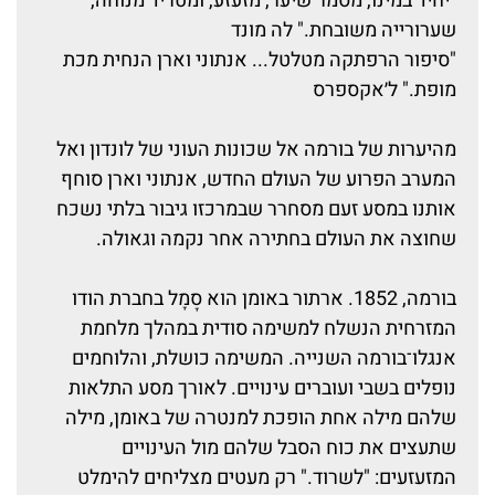
"יחיד במינו, מסמר שיער, מזעזע, ומטריד מנוחה,
שערורייה משובחת." לה מונד
"סיפור הרפתקה מטלטל... אנתוני וארן הנחית מכת
מופת." ל׳אקספרס
מהיערות של בורמה אל שכונות העוני של לונדון ואל
המערב הפרוע של העולם החדש, אנתוני וארן סוחף
אותנו במסע זעם מסחרר שבמרכזו גיבור בלתי נשכח
שחוצה את העולם בחתירה אחר נקמה וגאולה.
בורמה, 1852. ארתור באומן הוא סָמָל בחברת הודו
המזרחית הנשלח למשימה סודית במהלך מלחמת
אנגלו־בורמה השנייה. המשימה כושלת, והלוחמים
נופלים בשבי ועוברים עינויים. לאורך מסע התלאות
שלהם מילה אחת הופכת למנטרה של באומן, מילה
שתעצים את כוח הסבל שלהם מול העינויים
המזעזעים: "לשרוד." רק מעטים מצליחים להימלט