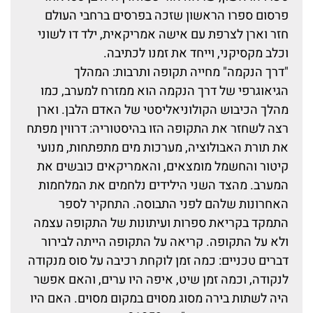
פרסום ספרו הראשון שזכה בפרסים ברחבי העולם
חזר וארן לצרפת עם אישה אמריקאית, ילד דו לשוני
וכלב מקסיקני, וייחד את זמנו לכתיבה.
"דרך הנקמה" מחייה תקופה ותרבות: המהלך
הגיאוגרפי של דרך הנקמה הוא ממזרח למערב, כמו
מהלך הכיבוש הקולוניאליסטי של האדם הלבן. וארן
רצה לשחזר את התקופה הזו בהיסטוריה: דרווין מפתח
את תורת האבולוציה, מערכות מים מתפתחות, מנועי
קיטור והחשמל מומצאים, והאמריקאים כובשים את
המערב. מהצד השני הילידים נלחמים את המלחמות
האחרונות שלהם לפני התבוסה. התחקיר לספר
התמקד בקריאת ספרות ועיתונות של התקופה עצמה
ולא על התקופה. קריאה על התקופה הייתה לבירור
דברים טכניים: כמה זמן לוקחת רכיבה על סוס מנקודה
לנקודה, וכמה זמן שיט, איפה היו ערים, והאם אפשר
היה לשתות בירה מסוג מסוים במקום מסוים. האם היו