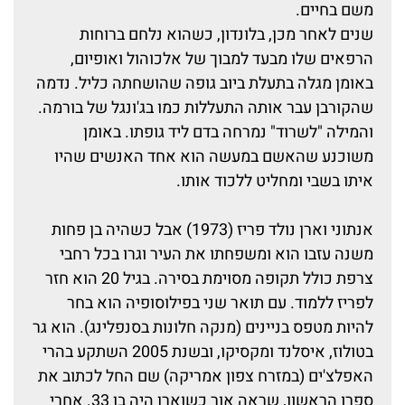
משם בחיים.
שנים לאחר מכן, בלונדון, כשהוא נלחם ברוחות
הרפאים שלו מבעד למבוך של אלכוהול ואופיום,
באומן מגלה בתעלת ביוב גופה שהושחתה כליל. נדמה
שהקורבן עבר אותה התעללות כמו בג'ונגל של בורמה.
והמילה "לשרוד" נמרחה בדם ליד גופתו. באומן
משוכנע שהאשם במעשה הוא אחד האנשים שהיו
איתו בשבי ומחליט ללכוד אותו.
אנתוני וארן נולד פריז (1973) אבל כשהיה בן פחות
משנה עזבו הוא ומשפחתו את העיר וגרו בכל רחבי
צרפת כולל תקופה מסוימת בסירה. בגיל 20 הוא חזר
לפריז ללמוד. עם תואר שני בפילוסופיה הוא בחר
להיות מטפס בניינים (מנקה חלונות בסנפלינג). הוא גר
בטולוז, איסלנד ומקסיקו, ובשנת 2005 השתקע בהרי
האפלצ'ים (במזרח צפון אמריקה) שם החל לכתוב את
ספרו הראשון, שראה אור כשוארן היה בן 33. אחרי