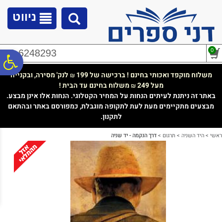
לתפריט
לתוכן
לתפריט
אתר
המרכזי
נגישות
ניווט
0
02-6248293
פ
משלוח מוקפד ואכותי בחינם ! ברכישה של 199
לנק' מסירה, ובקנייה
₪
מעל 249
משלוח בחינם עד הבית !
₪
סר
באתר זה ניתנת לעיתים הנחות על המחיר הקטלוגי. הנחות אלו אינן מבצע.
מבצעים מתקיימים מעת לעת לתקופה מוגבלת, כמפורסם באתר ובהתאם
לתקנון.
נג
ראשי
>
היד השניה
>
תרגום
>
דרך הנקמה - יד שניה