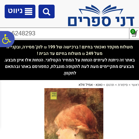
לתפריט
לתוכן
לתפריט
אתר
המרכזי
נגישות
ניווט
0
02-6248293
פ
משלוח מוקפד ואכותי בחינם ! ברכישה של 199
לנק' מסירה, ובקנייה
₪
מעל 249
משלוח בחינם עד הבית !
₪
סר
באתר זה ניתנת לעיתים הנחות על המחיר הקטלוגי. הנחות אלו אינן מבצע.
מבצעים מתקיימים מעת לעת לתקופה מוגבלת, כמפורסם באתר ובהתאם
לתקנון.
נג
ראשי
>
סיפורת
>
תרגום
>
נאנא - אמיל זולא