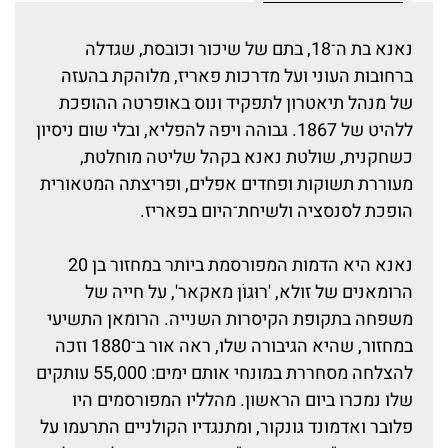
נאנא בת ה־18, בתם של שיכור וכובסת, שגדלה
ברחובות העוני ועל מדרכות פאריז, מלוהקת בהעזה
של מנהל תיאטרון לתפקיד ונוס באופרטה ההופכת
ללהיט של 1867. גבוהה ויפה להפליא, ובלי שום ניסיון
כשחקנית, שולטת נאנא בקהל שליטה מוחלטת,
מעוררת תשוקות ופחדים אפלים, ופריצתה המטאורית
הופכת לסנסציה ולשיחת־היום בפאריז.
נאנא היא הדמות המפורסמת ביותר במחזור בן 20
הרומאנים של זולא, 'רוּגוֹן מאקאר', על חייה של
משפחה בתקופת הקיסרות השנייה. הרומאן התשיעי
במחזור, שהיא הגיבורה שלו, ראה אור ב־1880 וזכה
להצלחה מסחררת במונחי אותם ימים: 55,000 עותקים
שלו נמכרו ביום הראשון. מהלליו המפורסמים היו
פלובר ואדמונד גונקור, ומתנגדיו הקולניים התרעמו על