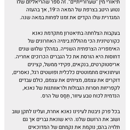
תיאורי מין "שערורייתיים". זה ספר שהריאליזם שלו
נטוע היטב בצרפת של המאה ה־19, אך בהעזה
המגדרית שלו הקדים את זמנו לפחות במאה שנה.
בעקבות הצלחתה בתיאטרון מתקדמת נאנא
כקורטיזנית הכי מהוללת בימיה האחרונים של
האימפריה הצרפתית השנייה. במהלך שלוש שנים
דחוסות היא הורסת את כל הגברים הכרוכים אחריה.
אריסטוקרטים, בנקאים, פקידי מִמשל, קצינים
ועיתונאים מתמוטטים כלכלית ופושטים רגל, נאסרים,
דוקרים את עצמם, מציתים את עצמם, כולם עבדים
לקפריזות חסרות הגבולות ולראוותנות של נאנא,
הנדמית לכוח טבע עיוור, תַּסָס של הרס.
בכל פרק ניבטת לעינינו נאנא אחרת, ועלינו לתקן שוב
ושוב את הרושם שלנו. היא שונאת גברים אך גם
תלויה בהם; נוקמת את נקמתם של המדוכאים