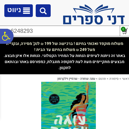
לתפריט
לתוכן
לתפריט
אתר
המרכזי
נגישות
ניווט
0
02-6248293
פ
משלוח מוקפד ואכותי בחינם ! ברכישה של 199
לנק' מסירה, ובקנייה
₪
מעל 249
משלוח בחינם עד הבית !
₪
סר
באתר זה ניתנת לעיתים הנחות על המחיר הקטלוגי. הנחות אלו אינן מבצע.
מבצעים מתקיימים מעת לעת לתקופה מוגבלת, כמפורסם באתר ובהתאם
לתקנון.
נג
ראשי
>
סיפורת
>
תרגום
>
עוגה שחורה - שרמיין וילקרסון