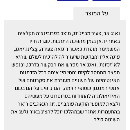
על המוצר
ואנג אר, צעיר מבייג'ינג, מוצב בפרובינציה חקלאית
באזור יונאן בזמן מהפכת התרבות. שגרת חייו
המשמימה מופרת כאשר רופאה צעירה, צַצ'ינג־יאנג,
פונה אליו ומבקשת שיעזור לה להוכיח לעולם שהיא
לא 'זנזונת'. ואנג אר מפרש את הבקשה בדרכו, ובנפש
חפצה מתמסר לקיום יחסי מין איתה בכל הזדמנות.
האינטימיות של השניים מעוררת את סקרנותם של
אנשי המנגנון שטופי הזימה, והם כופים עליהם בשם
האידיאולוגיה להתוודות בפרוטרוט על מעשיהם
ולצאת למופעי הוקעה פומביים. זוג הנאהבים רואה
בהתעמרות אתגר שבמהלכו יוכל להציג באור נלעג את
השיטה כולה.