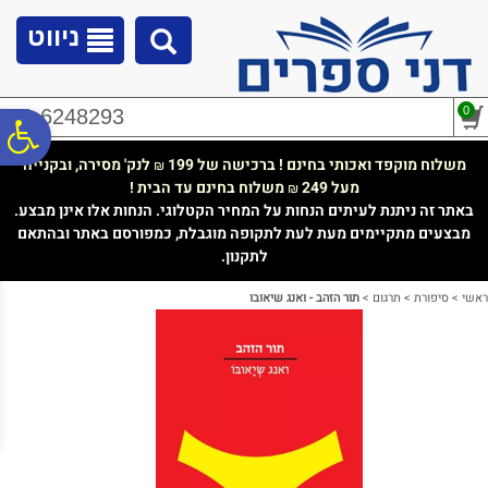
לתפריט
לתוכן
לתפריט
אתר
המרכזי
נגישות
ניווט
0
02-6248293
פ
משלוח מוקפד ואכותי בחינם ! ברכישה של 199
לנק' מסירה, ובקנייה
₪
מעל 249
משלוח בחינם עד הבית !
₪
סר
באתר זה ניתנת לעיתים הנחות על המחיר הקטלוגי. הנחות אלו אינן מבצע.
מבצעים מתקיימים מעת לעת לתקופה מוגבלת, כמפורסם באתר ובהתאם
לתקנון.
נג
ראשי
>
סיפורת
>
תרגום
>
תור הזהב - ואנג שיאובו