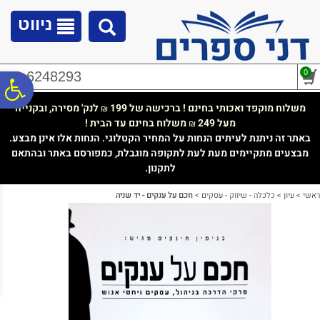
לתפריט
לתוכן
לתפריט
אתר
המרכזי
נגישות
ניווט
0
02-6248293
פ
משלוח מוקפד ואכותי בחינם ! ברכישה של 199
לנק' מסירה, ובקנייה
₪
מעל 249
משלוח בחינם עד הבית !
₪
סר
באתר זה ניתנת לעיתים הנחות על המחיר הקטלוגי. הנחות אלו אינן מבצע.
מבצעים מתקיימים מעת לעת לתקופה מוגבלת, כמפורסם באתר ובהתאם
לתקנון.
נג
ראשי
>
עיון
>
כלכלה - שיווק - עסקים
>
חכם על ענקים - יד שניה