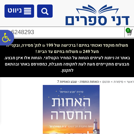
לתפריט
לתוכן
לתפריט
אתר
המרכזי
נגישות
ניווט
0
02-6248293
פ
משלוח מוקפד ואכותי בחינם ! ברכישה של 199
לנק' מסירה, ובקנייה
₪
מעל 249
משלוח בחינם עד הבית !
₪
סר
באתר זה ניתנת לעיתים הנחות על המחיר הקטלוגי. הנחות אלו אינן מבצע.
מבצעים מתקיימים מעת לעת לתקופה מוגבלת, כמפורסם באתר ובהתאם
לתקנון.
נג
ראשי
>
סיפורת
>
תרגום
>
האחות החסרה - שבע האחיות 7