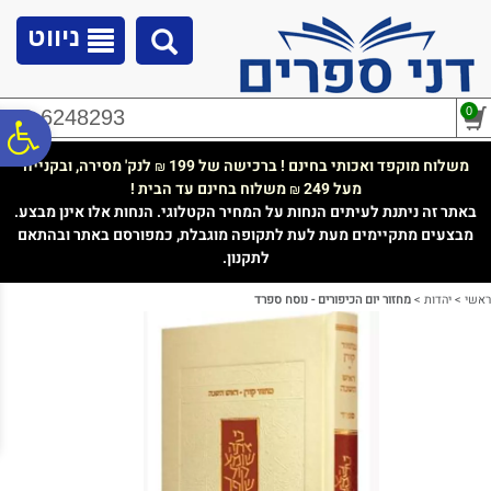
לתפריט
לתוכן
לתפריט
אתר
המרכזי
נגישות
ניווט
0
02-6248293
פ
משלוח מוקפד ואכותי בחינם ! ברכישה של 199
לנק' מסירה, ובקנייה
₪
מעל 249
משלוח בחינם עד הבית !
₪
סר
באתר זה ניתנת לעיתים הנחות על המחיר הקטלוגי. הנחות אלו אינן מבצע.
מבצעים מתקיימים מעת לעת לתקופה מוגבלת, כמפורסם באתר ובהתאם
לתקנון.
נג
ראשי
>
יהדות
>
מחזור יום הכיפורים - נוסח ספרד