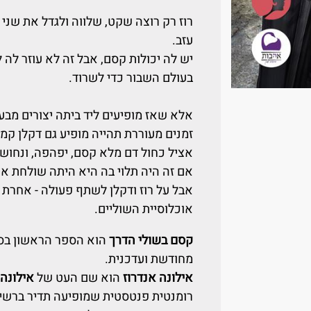
רוז רק רוצה שקט, שלווה ולגדל את שנ
עזב.
יש לה יכולות קסם, אבל זה לא עוזר לה 
בעולם השבור כדי לשרוד.
אלא שאז מופיעים ליד ביתה יצורים מבעי
זמנים מעוררת תהייה מופיע גם דקלן קמר
אציל כחול דם מלא קסם, יפהפה, ונחוש 
אם זה היה תלוי בה היא היתה שולחת או
אבל על רוז ודקלן לשתף פעולה - אחרת 
אוכלוסיית השוליים.
קסם בשולי הדרך
הוא הספר הראשון בסד
מחודשת ועדכנית.
אילונה אנדרוז
הוא שם העט של
אילונה 
רומנטית פנטסטית שמופיעה תדיר ברשימו