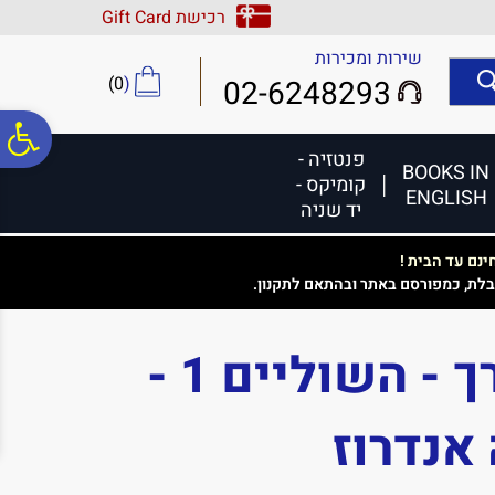
לתפריט
לתוכן
לתפריט
רכישת Gift Card
אתר
המרכזי
נגישות
שירות ומכירות
)
0
(
02-6248293
פ
פנטזיה -
BOOKS IN
קומיקס -
ENGLISH
סר
יד שניה
נם עד הבית !
נג
בלת, כמפורסם באתר ובהתאם לתקנון.
קסם בשולי הדרך - השוליים 1 -
 אנדרוז