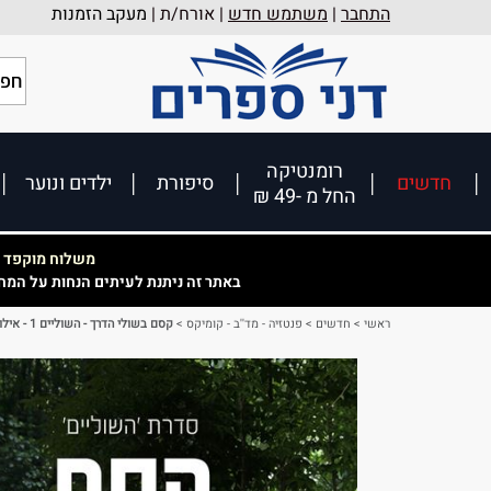
התחבר
|
משתמש חדש
| אורח/ת |
מעקב הזמנות
רומנטיקה
חדשים
סיפורת
ילדים ונוער
החל מ -49 ₪
משלוח מוקפד וא
באתר זה ניתנת לעיתים הנחות על המח
ראשי
>
חדשים
>
פנטזיה - מד''ב - קומיקס
>
קסם בשולי הדרך - השוליים 1 - אילונה אנדרוז