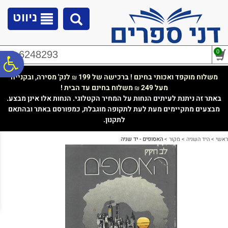
לתפריט
לתוכן
לתפריט
אתר
המרכזי
נגישות
ניווט
0
02-6248293
פ
משלוח מוקפד ואכותי בחינם ! ברכישה של 199
לנק' מסירה, ובקנייה
₪
מעל 249
משלוח בחינם עד הבית !
₪
סר
באתר זה ניתנת לעיתים הנחות על המחיר הקטלוגי. הנחות אלו אינן מבצע.
מבצעים מתקיימים מעת לעת לתקופה מוגבלת, כמפורסם באתר ובהתאם
לתקנון.
נג
ראשי
>
היד השניה
>
מקור
>
האסופים - יד שניה