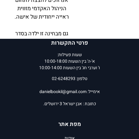
אנו זוכים להצצה לתחום
הניהול האקדמי מזווית
ראייה ייחודית של אישה.
גם מבחינה זו ילדה בסדר
גמור הוא ספר שיכול
פרטי התקשרות
לשמש השראה לנשים
שעות פעילות:
החפצות לממש את עצמן,
א'-ה' בין השעות 10:00-18:00
שכן הוא מדרבן נשים
ו' וערבי חג' בין השעות 10:00-14:00
מוכשרות לצאת מאזור
טלפון: 02-6248293
הנוחות שלהן, לשאוף, לכוון
ולהגיע למקומות שבהם
אימייל:
danielbookil@gmail.com
מתקבלות ההחלטות
כתובת : אבן ישראל 3 ירושלים.
החשובות, ושם להשמיע את
קולן ולהשפיע. זהו טקסט
מפת אתר
אישי, הפורש לפנינו חזון
ודרך חיים בגובה העיניים,
אודות