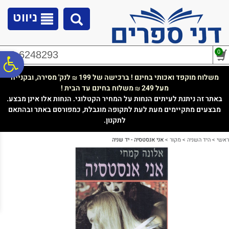
לתפריט
לתוכן
לתפריט
אתר
המרכזי
נגישות
ניווט
0
02-6248293
פ
משלוח מוקפד ואכותי בחינם ! ברכישה של 199
לנק' מסירה, ובקנייה
₪
מעל 249
משלוח בחינם עד הבית !
₪
סר
באתר זה ניתנת לעיתים הנחות על המחיר הקטלוגי. הנחות אלו אינן מבצע.
מבצעים מתקיימים מעת לעת לתקופה מוגבלת, כמפורסם באתר ובהתאם
לתקנון.
נג
ראשי
>
היד השניה
>
מקור
>
אני אנסטסיה - יד שניה