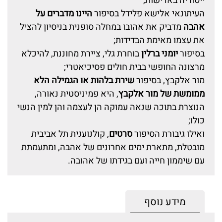
ייסוריה באדישות;
העיתונאי אלישא פלידל בסיפור
היינו מדברים על
אהבה
מדביק את אהובו במחלה סופנית בניסיון להציל
את עצמו מאימת הבדידות;
בסיפור
יומני ברלין
בוחרת גלי, ציירת מחוננת, להיכלא
מרצונה החופשי בבית חולים פסיכיאטרי;
מור אלקבץ, בסיפור
שירת בלהות או הגמילה הלא
ממומשת של מור אלקבץ
, היא פמיניסטית נאורה,
הנוצרת בתוכה שנאה עמוקה הן לעצמה והן למין הנשי
כולו;
ואילו גיבורת הסיפור
סרטים
, קולנוענית תל אביבית
מובטלת, מתארת ימים אחרונים של אהבה, ומתעמתת
עם שיממון חייה ועם בגידתו של אהובה.
מידע נוסף