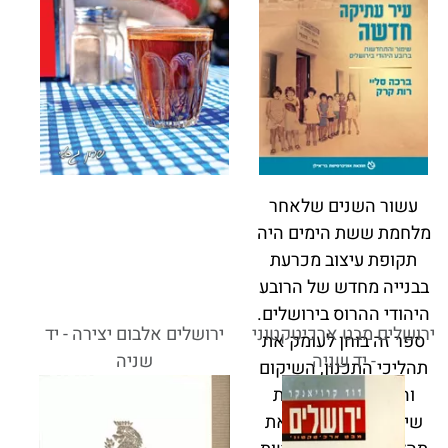
עשור השנים שלאחר
מלחמת ששת הימים היה
תקופת עיצוב מכרעת
בבנייה מחדש של הרובע
היהודי ההרוס בירושלים.
ירושלים מבט ארכיטקטוני
ירושלים אלבום יצירה - יד
ספר זה בוחן לעומק את
- יד שניה
שניה
תהליכי התכנון, השיקום
והשימור של ראשית
שיקומו של הרובע ואת