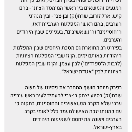
לעיריית ירושלים שהיו בעידן הבריטי, ואגב כך את
המגעים והמשאים בין ראשי המימסד הציוני - בהם
קיש, ארלוזורוב, שרת(וק) ובן-צבי - ובין מנהיגי
הערבים, בהם ראשי המפלגות הערביות דאז,
ה״חוסיינים״ וה״נשאשיבים״, בעניינים שבין היהודים
והערבים.
בפירוט רב מתוארת גם מסכת היחסים שבין המפלגות
היהודיות באותם ימים, הן זו שבין המפלגות הציוניות
(לרבות ה״ספרדים״) לבין עצמן, והן זו שבין המפלגות
הציוניות לבין ״אגודת ישראל״.
בפרק מיוחד חושף המחבר את ניסיונו של משה
שרת(וק) בסיוע יצחק בן-צבי להעמיד לעיר ראש עירייה
ערבי שלא מקרב הנשאשיבים והחוסיינים, בתקוה כי
עם כהונתו יזכה האיש למעמד כלל לאומי בקרב
הערבים וישנה את יחסם לשאיפות היהודים
בארץ-ישראל.