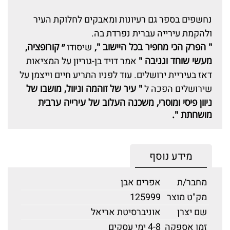
נחשפים בספר גם רעיונות ומאבקים לחלוקת העיר
ולהקמת עירייה עברית נפרדת בה.
" הפרק הכי מחפיר בכל היישוב ",
שיסודו
״ קורופציה,
מעשי שוחד וגניבה "
אמר דויד בן-גוריון על המציאות
דאז בעיריית ירושלים. עוד לפניו התריע חיים וייצמן על
שירושלים הפכה ל
" עיר של זוהמה וניוול, מושבו של
ניוון פיסי ומוסרי, משכנה העלוב של עירייה ערבית
מושחתת ".
מידע נוסף
מחבר/ת
אפרים אבן
מק"ט מוצר
125999
שם יצרן
אוניברסיטת אריאל
זמן אספקה
4-8 ימי עסקים