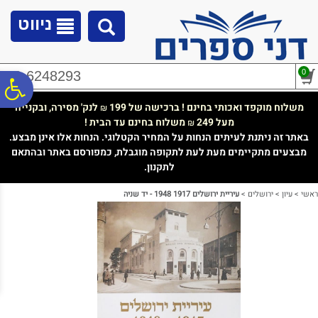
לתפריט
לתוכן
לתפריט
אתר
המרכזי
נגישות
ניווט
0
02-6248293
פ
משלוח מוקפד ואכותי בחינם ! ברכישה של 199
לנק' מסירה, ובקנייה
₪
מעל 249
משלוח בחינם עד הבית !
₪
סר
באתר זה ניתנת לעיתים הנחות על המחיר הקטלוגי. הנחות אלו אינן מבצע.
מבצעים מתקיימים מעת לעת לתקופה מוגבלת, כמפורסם באתר ובהתאם
לתקנון.
נג
ראשי
>
עיון
>
ירושלים
>
עיריית ירושלים 1917 1948 - יד שניה