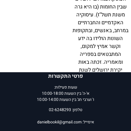
שבין החומות (בו היא גרה
משנת תשל"ז). עיסוקיה
האקדמיים והחברתיים
במרחב, באנשים, ובתקופות
השונות הולידו בה ידע
וקשר אמיץ למקום,
המתבטאים בספריה
ומאמריה. זכתה באות
יקירת ירושלים לשנת
פרטי התקשרות
תשפ"ג.
שעות פעילות:
רות קרק היא פרופסורית מן
א'-ה' בין השעות 10:00-18:00
ו' וערבי חג' בין השעות 10:00-14:00
המניין במחלקה לגיאוגרפיה
באוניברסיטה העברית
טלפון: 02-6248293
בירושלים. כתבה 27 ספרים
אימייל:
danielbookil@gmail.com
ומעל ל־200 מאמרים על