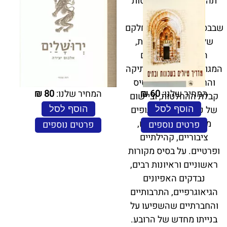
תהליכי קבלת ההחלטות
(הסותרות לעתים)
שבבסיסם. הספר דן בחלקם
של המורשת, הזהויות,
הערכים והנרטיבים
המגוונים של העיר העתיקה
והרובע היהודי שבבסיס
המחיר שלנו:
60
₪
המחיר שלנו:
80
₪
קבלת ההחלטות, וביישום
של כל אלה על ידי גופים
הוסף לסל
הוסף לסל
ממשלתיים, עירוניים,
פרטים נוספים
פרטים נוספים
ציבוריים, קהילתיים
ופרטיים. על בסיס מקורות
ראשוניים וראיונות רבים,
נבדקים האפיונים
הגיאוגרפיים, התרבותיים
והחברתיים שהשפיעו על
בנייתו מחדש של הרובע.