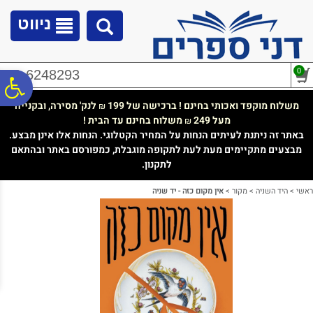
לתפריט
לתוכן
לתפריט
אתר
המרכזי
נגישות
ניווט
0
02-6248293
פ
משלוח מוקפד ואכותי בחינם ! ברכישה של 199
לנק' מסירה, ובקנייה
₪
מעל 249
משלוח בחינם עד הבית !
₪
סר
באתר זה ניתנת לעיתים הנחות על המחיר הקטלוגי. הנחות אלו אינן מבצע.
מבצעים מתקיימים מעת לעת לתקופה מוגבלת, כמפורסם באתר ובהתאם
לתקנון.
נג
ראשי
>
היד השניה
>
מקור
>
אין מקום כזה - יד שניה