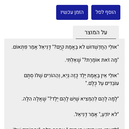
הוסף לסל
הזמן עכשיו
על המוצר
"אוּלַי הַחֲדַשְׁדּוּשׁ לֹא בֶּאֱמֶת קַיָּם?" דָּנִיאֵל אָמַר פִּתְאוֹם.
"מָה זֹאת אוֹמֶרֶת?" שָׁאַלְתִּי.
"אוּלַי אֵין בֶּאֱמֶת יֶלֶד כָּזֶה גַּיְא, וְהַהוֹרִים שֶׁלּוֹ סְתָם
עוֹבְדִים עַל כֻּלָּם."
"לָמָּה לָהֶם לְהַמְצִיא שֶׁיֵּשׁ לָהֶם יֶלֶד?" שָׁאֲלָה הִלָּה.
"לֹא יוֹדֵעַ," אָמַר דָּנִיאֵל.