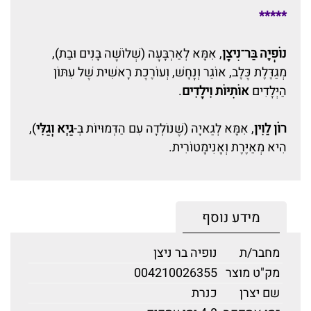
*****
נוֹפְיָה בַּר־נִיצָּן
, אִמָּא לְאַרְבָּעָה (שְׁלוֹשָׁה בָּנִים וּבַת),
מְגַדֶּלֶת כֶּלֶב, אוֹגֵר וְנָחָשׁ, וְעוֹרֶכֶת רָאשִׁית שֶׁל עִתּוֹן
הַיְּלָדִים
אוֹתִיּוֹת וִילָדִים
.
רוֹן לֵוִין
, אִמָּא לְגַאיָה (שֶׁנּוֹלְדָה עִם הַדְּמוּיוֹת בְּ-
גַיְא וְגַלִּי
),
הִיא מְאַיֶּרֶת וְאָנִימָטוֹרִית.
מידע נוסף
מחבר/ת
נופיה בר ניצן
מק"ט מוצר
004210026355
שם יצרן
כנרת