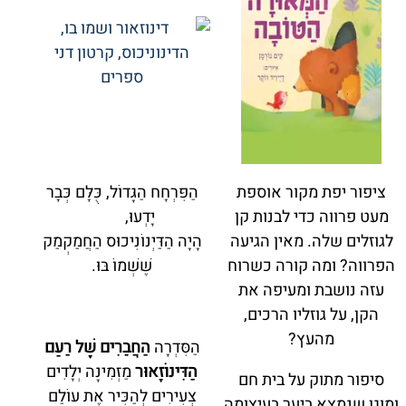
ציפור יפת מקור אוספת
הַפִּרְחָח הַגָּדוֹל, כֻּלָּם כְּבָר
מעט פרווה כדי לבנות קן
יָדְעוּ,
לגוזלים שלה. מאין הגיעה
הָיָה הַדַּיְנוֹנִיכוּס הַחֲמַקְמַק
הפרווה? ומה קורה כשרוח
שֶׁשְּׁמוֹ בּוּ.
עזה נושבת ומעיפה את
הקן, על גוזליו הרכים,
מהעץ?
הַסִּדְרָה
הַחֲבֵרִים שֶׁל רַעַם
הַדִּינוֹזָאוּר
מַזְמִינָה יְלָדִים
סיפור מתוק על בית חם
צְעִירִים לְהַכִּיר אֶת עוֹלַם
ומוגן שנמצא ביער בעיצומה