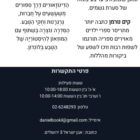
הַדִּינוֹזָאוּרִים דֶּרֶךְ סִפּוּרִים
של סערת גשמים.
מְשַׁעַשְׁעִים עַל חֲבֵרוּת,
קים נורמן
כתבה יותר
גַּרְגְּרָנוּת וְחֻקֵּי הַטֶּבַע.
מתריסר ספרי ילדים
הַסִּדְרָה נוֹצְרָה בְּשִׁתּוּף עִם
מאוירים ספריה תורגמו
הַמּוּזֵאוֹן לְהִיסְטוֹרְיָה שֶׁל
לשפות רבות וזכו לשפע של
הַטֶּבַע בְּלוֹנְדוֹן.
ביקורות מהללות.
דייוויד ווקר
הוא סופר
פרטי התקשרות
ומאייר של ספרי ילדים
שעות פעילות:
ידועים ורבי-מכר בארצות
א'-ה' בין השעות 10:00-18:00
הברית.
ו' וערבי חג' בין השעות 10:00-14:00
טלפון: 02-6248293
המחיר שלנו:
45.60
₪
המחיר שלנו:
44.40
₪
הוסף לסל
הוסף לסל
אימייל:
danielbookil@gmail.com
פרטים נוספים
פרטים נוספים
כתובת : אבן ישראל 3 ירושלים.