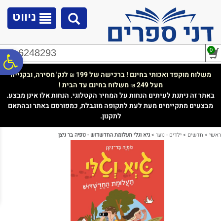
לתפריט
לתוכן
לתפריט
אתר
המרכזי
נגישות
ניווט
0
02-6248293
פ
משלוח מוקפד ואכותי בחינם ! ברכישה של 199
לנק' מסירה, ובקנייה
₪
מעל 249
משלוח בחינם עד הבית !
₪
סר
באתר זה ניתנת לעיתים הנחות על המחיר הקטלוגי. הנחות אלו אינן מבצע.
מבצעים מתקיימים מעת לעת לתקופה מוגבלת, כמפורסם באתר ובהתאם
לתקנון.
נג
ראשי
>
חדשים
>
ילדים - נוער
>
גיא וגלי תעלומת החדשדוש‏ - נופיה בר ניצן