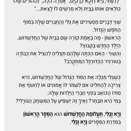
"לְדַעְתִּי, גַּיְא דַּוְקָא כֵּן קַיָּם," אָמְרָה הִלָּה, "וְהַהוֹרִים שֶׁלּוֹ
כּוֹלְאִים אוֹתוֹ בַּבַּיִת וְלֹא מַרְשִׁים לוֹ לָצֵאת..."
שְׁנֵי דְּבָרִים מַסְעִירִים אֶת גַּלִּי וְהַחֲבֵרִים שֶׁלָּהּ בְּסוֹף
הַחֹפֶשׁ הַגָּדוֹל.
הָרִאשׁוֹן - מָה בֶּאֱמֶת קוֹרֶה שָׁם בַּבַּיִת שֶׁל הַחֲדַשְׁדּוּשׁ,
הַיֶּלֶד הֶחָדָשׁ בַּקִּבּוּץ?
וְהַשֵּׁנִי - הַאִם הַכִּתָּה שֶׁלָּהֶם תַּצְלִיחַ לְהַצִּיל אֶת כְּבוֹדָהּ
בְּטוּרְנִיר הַכַּדּוּרֶגֶל הַמִּתְקָרֵב?
כְּשֶׁגַּלִּי מְגַלָּה אֶת הַסּוֹד הַגָּדוֹל שֶׁל הַחֲדַשְׁדּוּשׁ, הִיא
צְרִיכָה לְהַחְלִיט אִם לִשְׁמֹר לוֹ אֱמוּנִים אוֹ לַחְשֹף אֶת
סוֹדוֹ הַכּוֹאֵב בִּפְנֵי חַבְרֵי הַיַּלְדוּת שֶׁלָּהּ.
בְּמִי הִיא תִּבְחַר? וְאֵיךְ זֶה יַשְׁפִּיעַ עַל הַמִּשְׂחָק הַגּוֹרָלִי?
גַּיְא וְגַלִּי
,
תַּעֲלוּמַת הַחֲדַשְׁדּוּשׁ
הוּא
הַסֵּפֶר הָרִאשׁוֹן
בְּסִדְרַת הַסְּפָרִים
גַּיְא וְגַלִּי
.