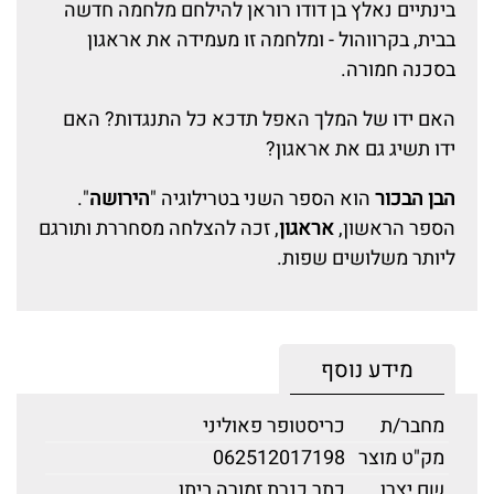
בינתיים נאלץ בן דודו רוראן להילחם מלחמה חדשה
בבית, בקרווהול - ומלחמה זו מעמידה את אראגון
בסכנה חמורה.
האם ידו של המלך האפל תדכא כל התנגדות? האם
ידו תשיג גם את אראגון?
הבן הבכור
הוא הספר השני בטרילוגיה "
הירושה
".
הספר הראשון,
אראגון
, זכה להצלחה מסחררת ותורגם
ליותר משלושים שפות.
מידע נוסף
מחבר/ת
כריסטופר פאוליני
מק"ט מוצר
062512017198
שם יצרן
כתר כנרת זמורה ביתן