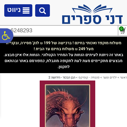
לתפריט
לתוכן
לתפריט
אתר
המרכזי
נגישות
ניווט
0
02-6248293
פ
משלוח מוקפד ואכותי בחינם ! ברכישה של 199
לנק' מסירה, ובקנייה
₪
מעל 249
משלוח בחינם עד הבית !
₪
סר
באתר זה ניתנת לעיתים הנחות על המחיר הקטלוגי. הנחות אלו אינן מבצע.
מבצעים מתקיימים מעת לעת לתקופה מוגבלת, כמפורסם באתר ובהתאם
לתקנון.
נג
ראשי
>
ילדים ונוער
>
פנטזיה - קומיקס
>
הבן הבכור - הירושה 2