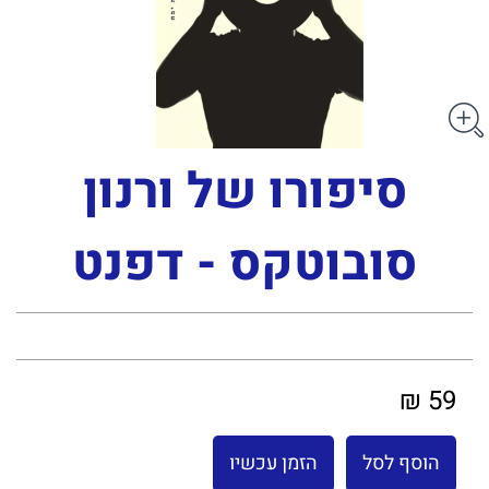
סיפורו של ורנון
סובוטקס - דפנט
59 ₪
הוסף לסל
הזמן עכשיו