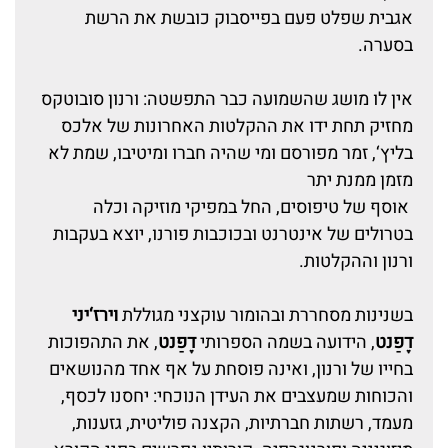
אגבית שפלט פעם בפייסבוק כובשת את הרשת
בסערה.
אין לו מושג שהשמועה כבר התפשטה: ורנון סובוטקס
מחזיק תחת ידו את ההקלטות האחרונות של אלכס
בליץ‘, זמר מפורסם ומי שהיה חברו ומיטיבו, שמת לא
מזמן ממנת יתר
אוסף של טיפוסים, החל במפיקי מוזיקה וכלה
בטרולים של אינטרנט ובכוכבות פורנו, יוצא בעקבות
ורנון וההקלטות.
בשנינות מסחררת ובהומור עוקצני מגוללת
וירז‘יני
דֶפַּנט
, הידועה בשמה הספרותי
דֶפַּנט
, את התהפוכות
בחייו של ורנון, ואינה פוסחת על אף אחד מהנושאים
והכוחות שמעצבים את העידן הנוכחי: יחסנו לכסף,
מעמד, רשתות חברתיות, הקצנה פוליטית, גזענות,