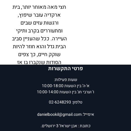
חצי מאה מאוחר יותר, בית
ארקדיה עובר שיפוץ,
ורגשות עזים שבים
ומתעוררים בקרב ותיקי
העיירה. ככל שהעניין סביב
הבית גדל והוא חוזר להיות
שוקק חיים, כך צפים
הסודות שנקברו בו אז
פרטי התקשרות
ועולים ועמם השאלה: האם
אפשר באמת להשאיר את
שעות פעילות:
העבר מאחור?
א'-ה' בין השעות 10:00-18:00
ו' וערבי חג' בין השעות 10:00-14:00
טלפון: 02-6248293
"מויס מייצרת עלילה
אימייל:
danielbookil@gmail.com
יפהפייה ועל-זמנית,
כתובת : אבן ישראל 3 ירושלים.
השזורה בקסמי עיירת נופש