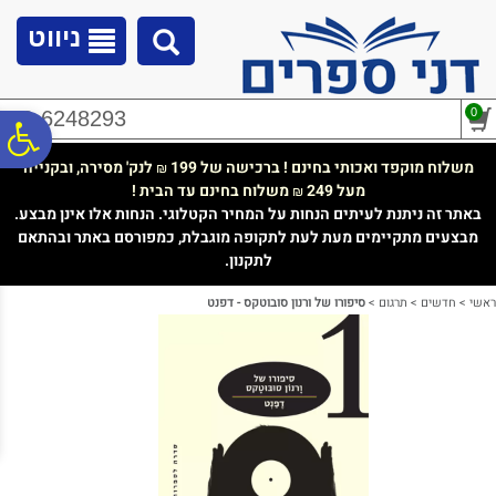
לתפריט
לתוכן
לתפריט
אתר
המרכזי
נגישות
ניווט
0
02-6248293
פ
משלוח מוקפד ואכותי בחינם ! ברכישה של 199
לנק' מסירה, ובקנייה
₪
מעל 249
משלוח בחינם עד הבית !
₪
סר
באתר זה ניתנת לעיתים הנחות על המחיר הקטלוגי. הנחות אלו אינן מבצע.
מבצעים מתקיימים מעת לעת לתקופה מוגבלת, כמפורסם באתר ובהתאם
לתקנון.
נג
ראשי
>
חדשים
>
תרגום
>
סיפורו של ורנון סובוטקס - דפנט