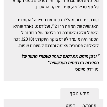
מיזוגיניה ופורנוגרפיה. קורותיו נפרשים בפני הקורא
על פני טרילוגיה, שזהו חלקה הראשון.
שורת ביקורות מהללות כינו את היצירה “הקומדיה
האנושית של המאה ה־ 21 “, ועל דפנט נאמר שהיא
האמיל זולה והאונורה דה בלזאק של הרוקנרול.
הספר היה מועמד לפרס בּוּקר היוקרתי (2018), זכה
להצלחה מסחרית עצומה ותורגם לעשרות שפות.
“ ורנון מיקם את דפנט כאחד מעמודי התווך של
הספרות הצרפתית העכשווית “
ניו יורק טיימס
מידע נוסף
מחבר/ת
דפנט