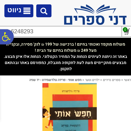
לתפריט
לתוכן
לתפריט
אתר
המרכזי
נגישות
ניווט
0
02-6248293
פ
משלוח מוקפד ואכותי בחינם ! ברכישה של 199
לנק' מסירה, ובקנייה
₪
מעל 249
משלוח בחינם עד הבית !
₪
סר
באתר זה ניתנת לעיתים הנחות על המחיר הקטלוגי. הנחות אלו אינן מבצע.
מבצעים מתקיימים מעת לעת לתקופה מוגבלת, כמפורסם באתר ובהתאם
לתקנון.
נג
ראשי
>
ספרים נדירים
>
ילדים ונוער
>
חפש אותי - פרידה גולדשמידט - יד שניה