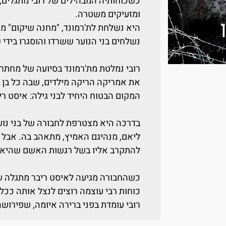
כשכוחותיה המבהילים של רובי מתגלים, 
ומזעיקים משטרה.
היא נשלחת לת'רמונד, "מחנה שיקום" מ
נשלחים בני הנוער ששרדו והוסגרו בידי 
רובי נמלטת מת'רמונד בסיועה של מחתר
את אמריקה הריקה מילדים, שבה כל בן נ
המקום הבטוח היחיד לבני גילה: איסט רי
בדרכה היא מצטרפת לחבורה של בני נו
ליאם, מנהיגם האמיץ, מתאהב בה. אבל ל
להתקרב אליו בשל רגשות האשם שהיא 
כשהחבורה מגיעה לאיסט ריבר מתגלה של
כוחות רבי עוצמה רוצים לנצל אותה ככל
רובי עומדת בפני ברירה איומה, שפירושה