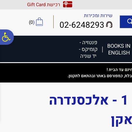
לתפריט
לתוכן
לתפריט
רכישת Gift Card
אתר
המרכזי
נגישות
שירות ומכירות
)
0
(
02-6248293
פ
פנטזיה -
BOOKS IN
קומיקס -
ENGLISH
סר
יד שניה
נם עד הבית !
נג
בלת, כמפורסם באתר ובהתאם לתקנון.
מוחות אפלים 1 - אלכסנדרה
קן