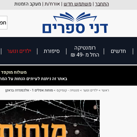
התחבר
|
משתמש חדש
| אורח/ת |
מעקב הזמנות
רומנטיקה
חדשים
סיפורת
ילדים ונוער
החל מ -49 ₪
משלוח מוקפד וא
באתר זה ניתנת לעיתים הנחות על המח
ראשי
>
ילדים ונוער
>
פנטזיה - קומיקס
>
מוחות אפלים 1 - אלכסנדרה בראקן