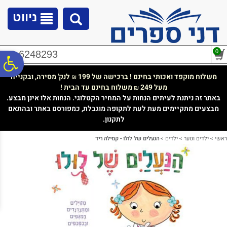
לתפריט
לתוכן
לתפריט
אתר
המרכזי
נגישות
ניווט
0
02-6248293
פ
משלוח מוקפד ואכותי בחינם ! ברכישה של 199
לנק' מסירה, ובקנייה
₪
מעל 249
משלוח בחינם עד הבית !
₪
סר
באתר זה ניתנת לעיתים הנחות על המחיר הקטלוגי. הנחות אלו אינן מבצע.
מבצעים מתקיימים מעת לעת לתקופה מוגבלת, כמפורסם באתר ובהתאם
לתקנון.
נג
ראשי
>
ילדים ונוער
>
ילדים
>
הנעלים של לולו - קמילה ריד