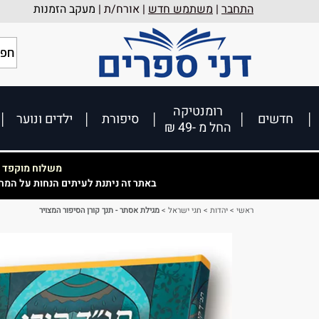
התחבר
|
משתמש חדש
| אורח/ת |
מעקב הזמנות
רומנטיקה
חדשים
סיפורת
ילדים ונוער
החל מ -49 ₪
משלוח מוקפד וא
באתר זה ניתנת לעיתים הנחות על המח
ראשי
>
יהדות
>
חגי ישראל
>
מגילת אסתר - תנך קורן הסיפור המצויר