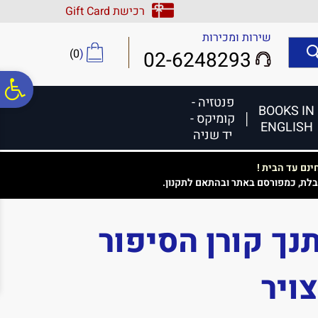
לתפריט
לתוכן
לתפריט
רכישת Gift Card
אתר
המרכזי
נגישות
שירות ומכירות
)
0
(
02-6248293
פ
פנטזיה -
BOOKS IN
קומיקס -
ENGLISH
סר
יד שניה
נם עד הבית !
נג
בלת, כמפורסם באתר ובהתאם לתקנון.
נך קורן הסיפור
ויר