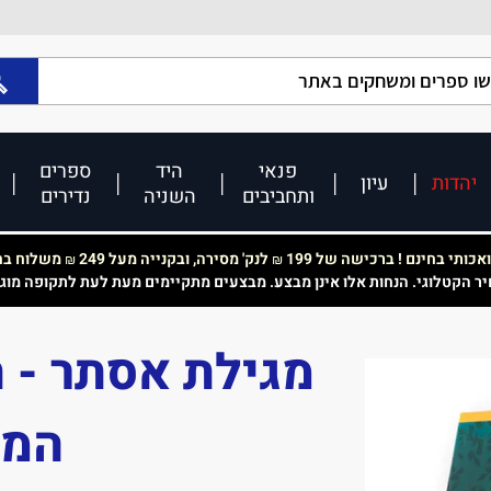
פנאי
היד
ספרים
יהדות
עיון
ותחביבים
השניה
נדירים
כותי בחינם ! ברכישה של 199
לנק' מסירה, ובקנייה מעל 249
משלוח בחי
₪
₪
יר הקטלוגי. הנחות אלו אינן מבצע. מבצעים מתקיימים מעת לעת לתקופה מוג
מגילת אסתר - ת
המצ