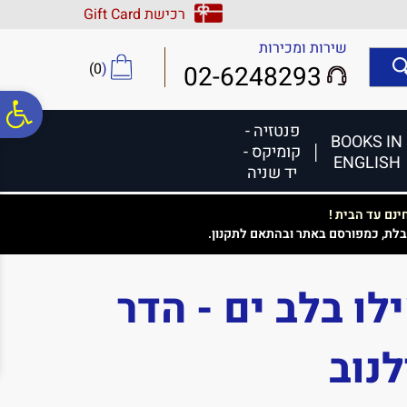
לתפריט
לתוכן
לתפריט
רכישת Gift Card
אתר
המרכזי
נגישות
שירות ומכירות
)
0
(
02-6248293
פ
פנטזיה -
BOOKS IN
קומיקס -
ENGLISH
סר
יד שניה
נם עד הבית !
נג
בלת, כמפורסם באתר ובהתאם לתקנון.
לו בלב ים - הדר
לנוב