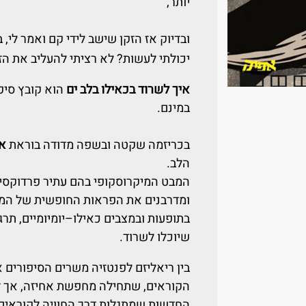
יותר,
ובדיוק אז הזקן שישב לידי קם ואמר לי, 
יכולתי לעשות? לא רציתי להעליב את הזק
איך לשרוד בכאילו בלב ים
הוא קובץ סיפ
במינם.
בכריזמה שקטה ובשפה מדודה בוראת
או
הלב.
המבט המיקרוסקופי בהם עתיר פרדוקסים
ומדרבנים את הפראות החופשית של המס
בתופעות ובמצבים כאילו–יומיומיים, תר
שיוכלו לשרוד.
בין ריאליזם לפנטזיה משרים הסיפורים
הקוראים, שתחילה מחפשת אחיזה, אך 
החדשות שמתגלות דרך החוויה לקוראים