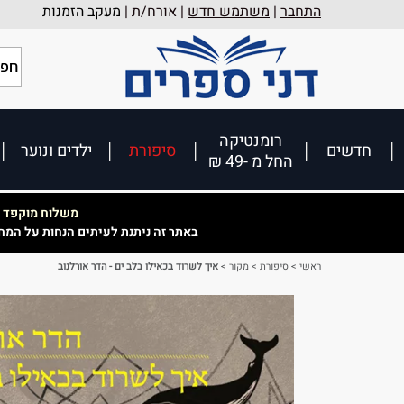
התחבר
|
משתמש חדש
| אורח/ת |
מעקב הזמנות
רומנטיקה
חדשים
סיפורת
ילדים ונוער
החל מ -49 ₪
משלוח מוקפד וא
באתר זה ניתנת לעיתים הנחות על המח
ראשי
>
סיפורת
>
מקור
>
איך לשרוד בכאילו בלב ים - הדר אורלנוב