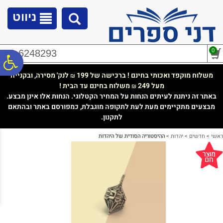
לתפריט
לתוכן
לתפריט
אתר
המרכזי
נגישות
ניווט
0
02-6248293
פ
משלוח מוקפד ואכותי בחינם ! ברכישה של 199
לנק' מסירה, ובקנייה
₪
מעל 249
משלוח בחינם עד הבית !
₪
סר
באתר זה ניתנת לעיתים הנחות על המחיר הקטלוגי. הנחות אלו אינן מבצע.
מבצעים מתקיימים מעת לעת לתקופה מוגבלת, כמפורסם באתר ובהתאם
לתקנון.
נג
ראשי
>
חדשים
>
יהדות
>
ההיסטוריה הסודית של היהדות