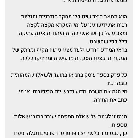
שמערערת על התפיסה הזאת.
הוא מתאר כיצד שינו כלי מחקר מודרניים ותגליות
רבות את ידיעותינו על ימי המקרא מקצה לקצה
ומצביע על כך שראשית הדת היהודית אינה עתיקה
כלל כפי שחשבנו.
בראי המידע החדש גלעד מציג ניתוח מקיף ומרתק של
המקורות ובצידו מסקנות מרעישות ומרחיקות לכת.
כל פרק בספר עוסק בחג או במועד ולשאלות המהותית
שבמרכזו:
מי הגה את השבת; מדוע נדרש יום הכיפורים; או מי
כתב את התורה.
הניסיון לענות על שאלת המפתח יעורר בתורו שאלות
נוספות.
כך, כבסיפור בלשי, יצורפו פרטי הפרטים ונגלה, טפח