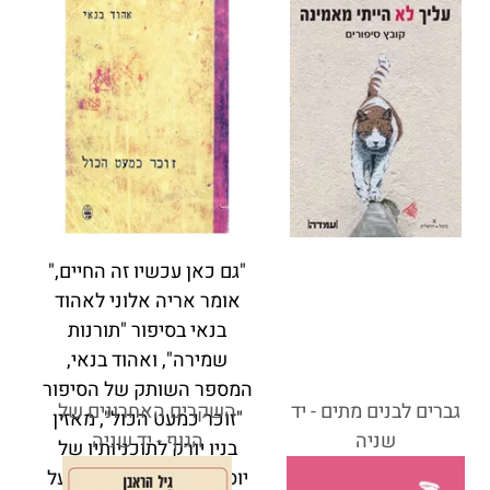
"גם כאן עכשיו זה החיים,"
אומר אריה אלוני לאהוד
בנאי בסיפור "תורנות
שמירה", ואהוד בנאי,
המספר השותק של הסיפור
גברים לבנים מתים - יד
השקרים האחרונים של
"זוכר כמעט הכול", מאזין
שניה
הגוף - יד שניה
בניו יורק לתוכניותיו של
יוסף מונדי לעשות סרט על