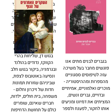
ברנר ונוצר אותן. בין שני
הקטבים הללו, בין ההווה
שמצווה לחיותו ובין העבר
שנצבר בדממה, מתרחשים
הסיפורים של אהוד בנאי.
רשמים ממסעות, יומנים
ושברי ביוגרפיה: שיטוט
בגוש דן, שליחות בהרי
בגברים לבנים מתים אנו
הקווקז, נדודים בהולנד
פוגשים מחבר בעל משיכה
ובגרמניה, ביקור בגוש חלב
עזה לטיפוסים ססגוניים
ונסיעה באוטובוס לצפת,
מהספרות ומההיסטוריה -
שביניהם שזורות תמונות
מוכרים ואלמוניים, אמיתיים
חדות של זיכרון וחלום -
ובדויים, גברים ונשים,
משפחה, בית חולים, ילדות,
המציתים את דמיונו ומניעים
חברים שאינם, שומרים
אותו לחקור, לפענח ולספר
כולם על תחושת הדחיפות