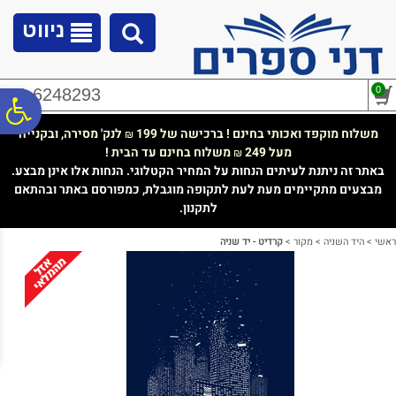
לתפריט
לתוכן
לתפריט
אתר
המרכזי
נגישות
ניווט
0
02-6248293
פ
משלוח מוקפד ואכותי בחינם ! ברכישה של 199
לנק' מסירה, ובקנייה
₪
מעל 249
משלוח בחינם עד הבית !
₪
סר
באתר זה ניתנת לעיתים הנחות על המחיר הקטלוגי. הנחות אלו אינן מבצע.
מבצעים מתקיימים מעת לעת לתקופה מוגבלת, כמפורסם באתר ובהתאם
לתקנון.
נג
ראשי
>
היד השניה
>
מקור
>
קרדיט - יד שניה