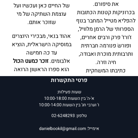
את סיפורם.
של החיים כאן ועכשיו ועל
בכרוניקות קטנות הכתובות
עוצמת השתיקה של מי
להפליא מטייל המחבר בנוף
שזוכר אותם.
הספרותי של הרמן מלוויל,
אהוד בנאי, מבכירי היוצרים
ז'ורז' פרק ורבים אחרים,
במוסיקה הישראלית, הוציא
ופורשֹ פנורמה חברתית
עד כה חמישה
ותרבותית מוכרת ואבודה,
אלבומים.
זוכר כמעט הכול
חיה וזרה.
הוא ספרו הראשון הרואה
כתיבתו המשחקית
אור.
והמשועשעת של שץ
פרטי התקשרות
מפתיעה את הקוראים כל
המחיר שלנו:
35
₪
המחיר שלנו:
39
₪
שעות פעילות:
העת, ופותחת צוהר אל
א'-ה' בין השעות 10:00-18:00
הוסף לסל
הוסף לסל
תשוקותיו של איש ספר
ו' וערבי חג' בין השעות 10:00-14:00
פרטים נוספים
פרטים נוספים
אמיתי.
טלפון: 02-6248293
אנו גאים לצרף את אבנר
שץ לסדרת לוקוס לספרות
אימייל:
danielbookil@gmail.com
עכשווית, שבה אנו מאגדים