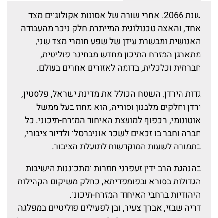
שנת 2066. אחרי שורה של אסונות אקולוגיים מצד
אחד, והאצה טכנולוגית המייתרת חלק ניכר מהעבודה
האנושית ומבשרת עידן של שפע חומרי מצד שני,
מתארגן המזרח התיכון מחדש מבחינה פוליטית,
חברתית וכלכלית, בדומה לאזורים אחרים בעולם.
גדות הירדן, השטח הכולל את מדינת ישראל, פלסטין,
ירדן וחלקים מלבנון וסוריה, הוא מחוז בעל ממשל
אוטונומי, הכפוף למועצת האיחוד המזרח-תיכוני. כל
חברה וחבר בו זכאים לשכר אוניברסלי ולדיור ציבורי,
בתמורה לשעות המוקדשות לתועלת הציבור.
בהנהגת הרב ידין זעפרני חוזרות ומתכוננות הישיבות
הגדולות בסורא ובפומפדיתא, כחלק משיקום הקהילות
היהודיות ברחבי האיחוד המזרח-תיכוני.
דריה שבזי, אברך צעיר, ובן לפעילים פוליטיים במפלגה