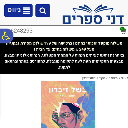
לתפריט
לתוכן
לתפריט
אתר
המרכזי
נגישות
ניווט
0
02-6248293
פ
משלוח מוקפד ואכותי בחינם ! ברכישה של 199
לנק' מסירה, ובקנייה
₪
מעל 249
משלוח בחינם עד הבית !
₪
סר
באתר זה ניתנת לעיתים הנחות על המחיר הקטלוגי. הנחות אלו אינן מבצע.
מבצעים מתקיימים מעת לעת לתקופה מוגבלת, כמפורסם באתר ובהתאם
לתקנון.
נג
ראשי
>
סיפורת
>
מקור
>
כשל זיכרון