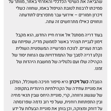
שהביאה את השינוי הכלכלי והאזרחי באזור, מוותר על
סמיכתו לרבנות לטובת הטיפול באמו, שחווה כשלי
זיכרון חמורים – אירועי עבר מתפרצים לתודעתה
ונחווים כאילו מתרחשים זה עתה.
בעוד דריה מסתגל אל אורח חייו החדש, הוא מקבל
זימון לגביית תצהיר באשר לממשק מדיה, שפיתח עם
חברת נעורים. לנוכח הפרשייה המשפטית השולית
נקלע דריה לסבך של התמודדויות עם הנחות יסוד של
הקהילה שלו ועם גלגוליה של מחשבת היהדות של
זמנו.
הנובלה
כשל זיכרון
היא סיפור חניכה משוכלל, המלבן
את סוגיית עתידה של הקהילתיות היהודית בתקופה
של שגשוג ורווחה, קרי, סוגיית היחס שבין תנאי מחיה
ובין התפתחות רוחנית, שעל פי רוב נדמה שפרנסתה
על דוחק ומצוקה, וכן בוחן את סוגיית הבעלות על ידע