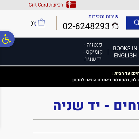
לתפריט
לתוכן
לתפריט
רכישת Gift Card
אתר
המרכזי
נגישות
שירות ומכירות
)
0
(
02-6248293
פ
פנטזיה -
BOOKS IN
קומיקס -
ENGLISH
סר
יד שניה
נם עד הבית !
נג
בלת, כמפורסם באתר ובהתאם לתקנון.
חים - יד שניה