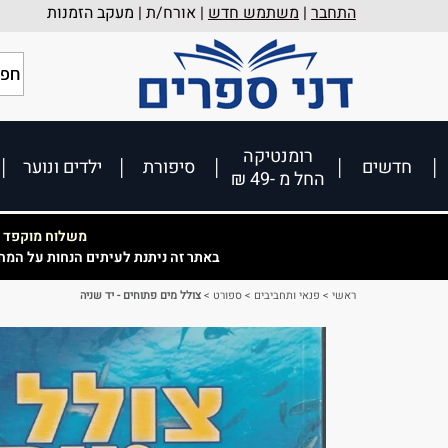
התחבר
|
משתמש חדש
| אורח/ת |
מעקב הזמנות
רומנטיקה
חדשים
סיפורת
ילדים ונוער
החל מ -49 ₪
משלוח מוקפד וא
באתר זה ניתנת לעיתים הנחות על המח
ראשי
>
פנאי ותחביבים
>
ספורט
>
צולל מים פתוחים - יד שניה