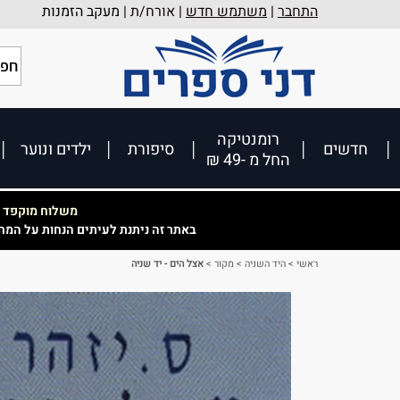
התחבר
|
משתמש חדש
| אורח/ת |
מעקב הזמנות
רומנטיקה
חדשים
סיפורת
ילדים ונוער
החל מ -49 ₪
משלוח מוקפד וא
באתר זה ניתנת לעיתים הנחות על המח
ראשי
>
היד השניה
>
מקור
>
אצל הים - יד שניה