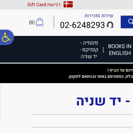
לתפריט
לתוכן
לתפריט
רכישת Gift Card
אתר
המרכזי
נגישות
שירות ומכירות
)
0
(
02-6248293
פ
פנטזיה -
BOOKS IN
קומיקס -
ENGLISH
סר
יד שניה
נם עד הבית !
נג
בלת, כמפורסם באתר ובהתאם לתקנון.
- יד שניה