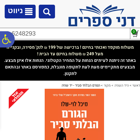
לתפריט
לתוכן
לתפריט
אתר
המרכזי
נגישות
ניווט
0
02-6248293
פ
משלוח מוקפד ואכותי בחינם ! ברכישה של 199
לנק' מסירה, ובקנייה
₪
מעל 249
משלוח בחינם עד הבית !
₪
סר
באתר זה ניתנת לעיתים הנחות על המחיר הקטלוגי. הנחות אלו אינן מבצע.
מבצעים מתקיימים מעת לעת לתקופה מוגבלת, כמפורסם באתר ובהתאם
לתקנון.
נג
ראשי
>
היד השניה
>
מקור
>
הגורם הבלתי סביר - יד שניה