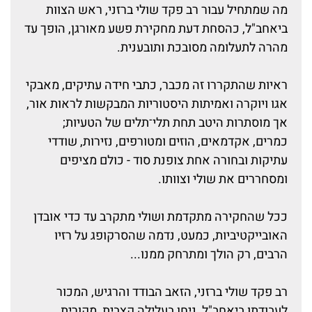
מה שמתחיל עבור רב פקד שולי ברזני, ראש הצוות
ביאחב"ל, כהסחת דעת מחקירת פשע מאורגן, הופך עד
מהרה לתעלומה מסובכת ותובענית.
ראיות שהתקררו זה מכבר, כתבי חידה עתיקים, מאבקי
אגו ויוקרה ואמיתות היסטוריות המבקשות לראות אור,
אך מוסתרות היטב תחת תלי־תלים של הטעיות;
כמרים, אקדמאים, הוזים ומטורפים, נזירות, שודדי
עתיקות ובחורה אחת צופנת סוד - כולם מציפים
ומסחררים את שולי וצוותו.
ככל שהחקירה מתקדמת ושולי מתקרב עד כדי אובדן
האובייקטיביות, כמעט, נדמה שהסרקופג על רזיו
הרבים, רק הולך ומתרחק ממנו...
רב פקד שולי ברזני, הזאב הבודד והרגיש, המכור
לעבודתו ביאחב"ל, ניחן בעלילה קצבית, מקורית