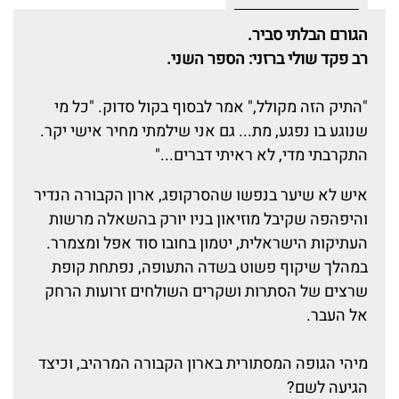
הגורם הבלתי סביר.
רב פקד שולי ברזני: הספר השני.
"התיק הזה מקולל," אמר לבסוף בקול סדוק. "כל מי
שנוגע בו נפגע, מת... גם אני שילמתי מחיר אישי יקר.
התקרבתי מדי, לא ראיתי דברים..."
איש לא שיער בנפשו שהסרקופג, ארון הקבורה הנדיר
והיפהפה שקיבל מוזיאון בניו יורק בהשאלה מרשות
העתיקות הישראלית, יטמון בחובו סוד אפל ומצמרר.
במהלך שיקוף פשוט בשדה התעופה, נפתחת קופת
שרצים של הסתרות ושקרים השולחים זרועות הרחק
אל העבר.
מיהי הגופה המסתורית בארון הקבורה המרהיב, וכיצד
הגיעה לשם?