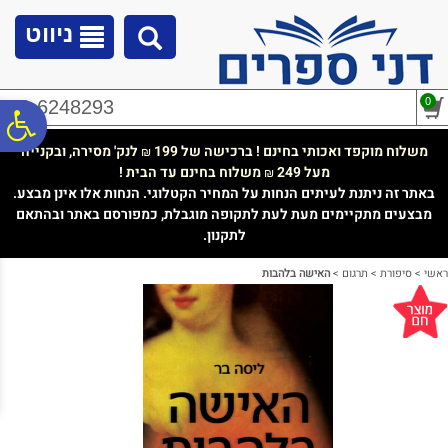
לתפריט
לתוכן
לתפריט
אתר
המרכזי
נגישות
ניווט
0
02-6248293
פ
משלוח מוקפד ואכותי בחינם ! ברכישה של 199
לנק' מסירה, ובקנייה
₪
מעל 249
משלוח בחינם עד הבית !
₪
סר
באתר זה ניתנת לעיתים הנחות על המחיר הקטלוגי. הנחות אלו אינן מבצע.
מבצעים מתקיימים מעת לעת לתקופה מוגבלת, כמפורסם באתר ובהתאם
לתקנון.
נג
ראשי
>
סיפורת
>
תרגום
>
האישה בלהבות