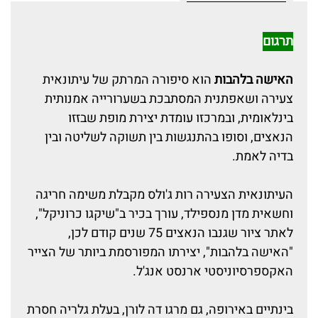
תרגום
האישה בלהבות
הוא סיפורה המרתק של עיתונאית
צעירה ושאפתנית המסתבכת בשערורייה אמנותית
בינלאומית, ובמרכזו עומדת יצירת מופת שבזזו
הנאצים, וסופו בהתנגשות בין תשוקה לשליטה ובין
בדיה לאמת.
העיתונאית הצעירה רות ג'ולס מקבלת משימה חריגה
וחשאית מדן מנספילד, עורך בכיר ב"שיקגו כרוניקל",
לאתר ציור שגנבו הנאצים 75 שנים קודם לכן,
"האישה בלהבות", יצירתו המפורסמת ביותר של הצייר
האקספרסיוניסטי ארנסט אנג'ל.
בינתיים באירופה, גם מרגו דה לורן, בעלת גלריה חסרת