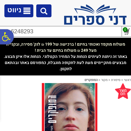
לתפריט
לתוכן
לתפריט
אתר
המרכזי
נגישות
ניווט
0
02-6248293
פ
משלוח מוקפד ואכותי בחינם ! ברכישה של 199
לנק' מסירה, ובקנייה
₪
מעל 249
משלוח בחינם עד הבית !
₪
סר
באתר זה ניתנת לעיתים הנחות על המחיר הקטלוגי. הנחות אלו אינן מבצע.
מבצעים מתקיימים מעת לעת לתקופה מוגבלת, כמפורסם באתר ובהתאם
לתקנון.
נג
ראשי
>
סיפורת
>
מקור
>
המופקרים